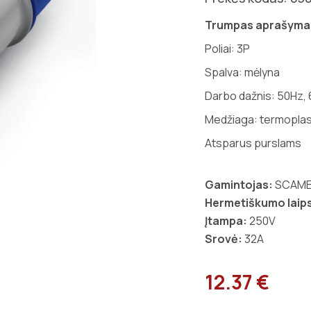
Trumpas aprašyma
Poliai: 3P
Spalva: mėlyna
Darbo dažnis: 50Hz,
Medžiaga: termoplas
Atsparus purslams
Gamintojas:
SCAM
Hermetiškumo laips
Įtampa:
250V
Srovė:
32A
12.37 €