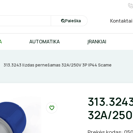
Kontaktai
Paieška
A
AUTOMATIKA
ĮRANKIAI
313.3243 lizdas pernešamas 32A/250V 3P IP44 Scame
313.324
32A/250
Prekės kodas: 05