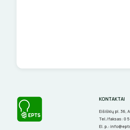
KONTAKTAI
Eišiškių pl. 36,
Tel./faksas:
0 
El. p.:
info@epts