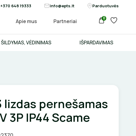
+370 648 19333
info@epts.lt
Parduotuvės
0
Apie mus
Partneriai
ŠILDYMAS, VĖDINIMAS
IŠPARDAVIMAS
3 lizdas pernešamas
V 3P IP44 Scame
02370