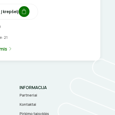
Į krepšelį
0
je:
21
umis
INFORMACIJA
Partneriai
Kontaktai
Pirkimo taisyklės