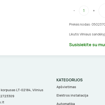
-
+
Prekės kodas:
050237
Likutis Vilniaus sandėly
Susisiekite su m
KATEGORIJOS
Apšvietimas
 A korpusas LT-02184, Vilnius
Elektros instaliacija
5 2723309
.lt
Automatika