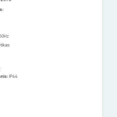
s:
 60Hz
tikas
E
nis:
IP44