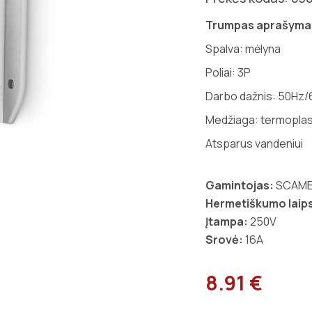
Trumpas aprašyma
Spalva: mėlyna
Poliai:
3P
Darbo dažnis: 50Hz
Medžiaga: termoplas
Atsparus vandeniui
Gamintojas:
SCAM
Hermetiškumo laips
Įtampa:
250V
Srovė:
16A
8.91 €