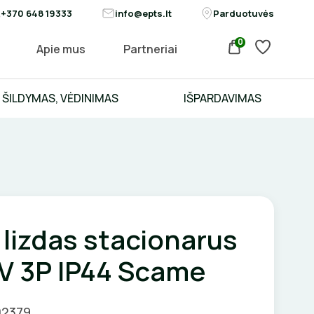
+370 648 19333
info@epts.lt
Parduotuvės
0
Apie mus
Partneriai
ŠILDYMAS, VĖDINIMAS
IŠPARDAVIMAS
 lizdas stacionarus
V 3P IP44 Scame
02379