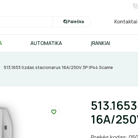
Kontaktai
Paieška
A
AUTOMATIKA
ĮRANKIAI
513.1653 lizdas stacionarus 16A/250V 3P IP44 Scame
513.1653
16A/250
Prekės kodas: 05