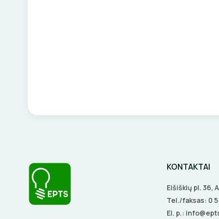
KONTAKTAI
Eišiškių pl. 36,
Tel./faksas:
0 
El. p.:
info@epts