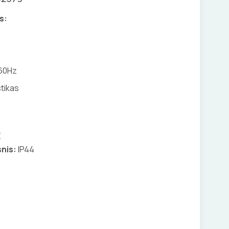
s:
/60Hz
tikas
E
nis:
IP44