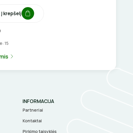
Į krepšelį
9
je:
15
umis
INFORMACIJA
Partneriai
Kontaktai
Pirkimo taisyklės