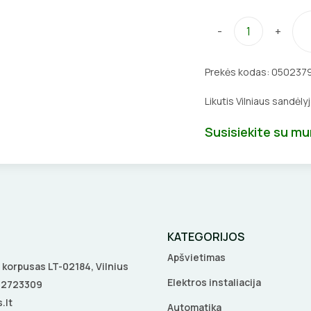
-
+
Prekės kodas:
050237
Likutis Vilniaus sandėly
Susisiekite su m
KATEGORIJOS
Apšvietimas
 A korpusas LT-02184, Vilnius
Elektros instaliacija
5 2723309
.lt
Automatika