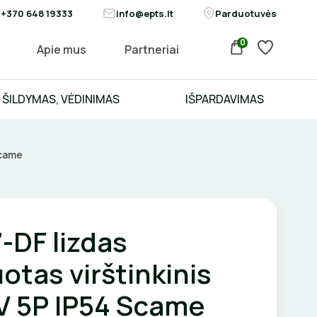
+370 648 19333
info@epts.lt
Parduotuvės
0
Apie mus
Partneriai
ŠILDYMAS, VĖDINIMAS
IŠPARDAVIMAS
Scame
-DF lizdas
tas virštinkinis
V 5P IP54 Scame