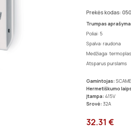
Prekės kodas: 05
Trumpas aprašyma
Poliai:
5
Spalva: raudona
Medžiaga: termoplas
Atsparus purslams
Gamintojas:
SCAM
Hermetiškumo laips
Įtampa:
415V
Srovė:
32A
32.31 €