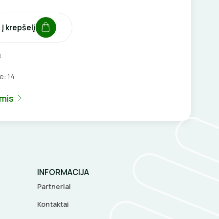
Į krepšelį
8
je:
14
umis
INFORMACIJA
Partneriai
Kontaktai