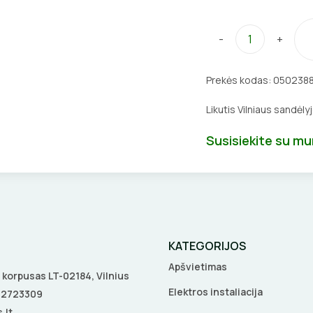
-
+
Prekės kodas:
050238
Likutis Vilniaus sandėly
Susisiekite su m
KATEGORIJOS
Apšvietimas
 A korpusas LT-02184, Vilnius
Elektros instaliacija
5 2723309
.lt