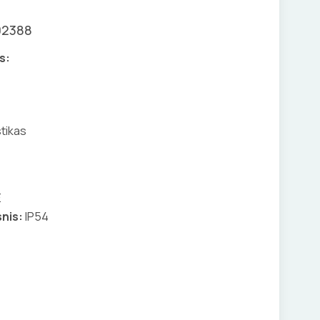
02388
s:
tikas
E
nis:
IP54