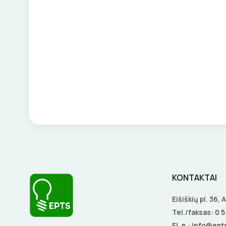
KONTAKTAI
Eišiškių pl. 36,
Tel./faksas:
0 
El. p.:
info@epts