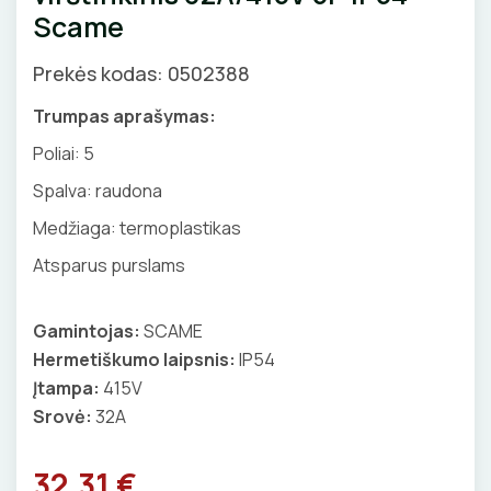
Scame
GNYBTAI
Valdikliai, pulteliai
Pirties apšvietimas
Judesio davikliai
Augalų apšvietimas
Prekės kodas: 0502388
ANTGALIAI
Šviestuvų priedai
Trumpas aprašymas:
KABELIAI, LAIDAI
Poliai:
5
Spalva: raudona
ILGIKLIAI/ KIŠTUKAI
Medžiaga: termoplastikas
IZOLIACINĖS JUOSTOS
Atsparus purslams
SANDARIKLIAI
Gamintojas:
SCAME
TERMO VAMZDELIAI, PIRŠTINĖS
Hermetiškumo laipsnis:
IP54
Įtampa:
415V
TVIRTINIMO DETALĖS
Srovė:
32A
GRINDINĖS DĖŽUTĖS
32.31 €