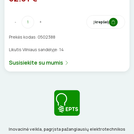
VENTILIATORIAI
-
+
Į krepšelį
BATERIJOS
Prekės kodas:
0502388
EL. SKAMBUČIAI
Likutis Vilniaus sandėlyje:
14
ŽAIBOSAUGA IR ĮŽEMINIMAS
Susisiekite su mumis
GELINĖS JUNGTYS
ĮKROVIMO SPRENDIMAI
Įkrovimo stotelės
ATSUKTUVAI
AUTOMATINIAI JUNGIKLIAI
Įkrovimo kabeliai
ELEKTRINIS ŠILDYMAS
REPLĖS
KONTAKTORIAI
Inovacinė veikla, pagrįsta pažangiausių elektrotechnikos
Nešiojami įkrovikliai