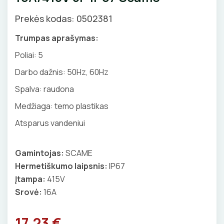
GNYBTAI
Valdikliai, pulteliai
Pirties apšvietimas
Prekės kodas: 0502381
Judesio davikliai
Augalų apšvietimas
ANTGALIAI
Trumpas aprašymas:
Šviestuvų priedai
Poliai:
5
KABELIAI, LAIDAI
Darbo dažnis: 50Hz, 60Hz
ILGIKLIAI/ KIŠTUKAI
Spalva: raudona
Medžiaga: temo plastikas
IZOLIACINĖS JUOSTOS
Atsparus vandeniui
SANDARIKLIAI
Gamintojas:
SCAME
TERMO VAMZDELIAI, PIRŠTINĖS
Hermetiškumo laipsnis:
IP67
Įtampa:
415V
TVIRTINIMO DETALĖS
Srovė:
16A
GRINDINĖS DĖŽUTĖS
17.23 €