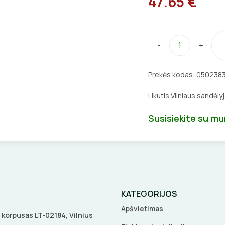
47.65 €
-
+
Prekės kodas:
050238
Likutis Vilniaus sandėly
Susisiekite su m
KATEGORIJOS
Apšvietimas
 A korpusas LT-02184, Vilnius