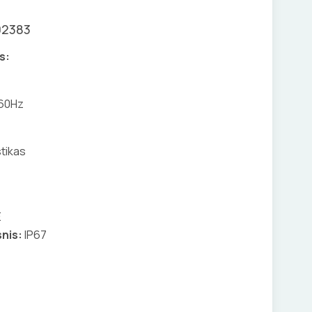
02383
s:
 60Hz
tikas
E
nis:
IP67