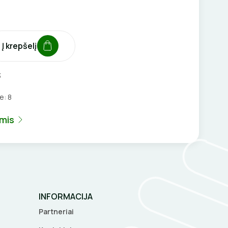
Į krepšelį
3
je:
8
umis
INFORMACIJA
Partneriai