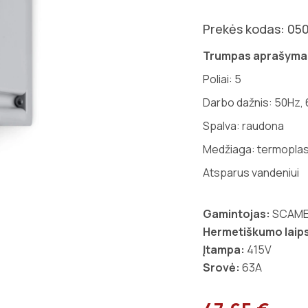
Prekės kodas: 05
Trumpas aprašyma
Poliai:
5
Darbo dažnis: 50Hz,
Spalva: raudona
Medžiaga: termoplas
Atsparus vandeniui
Gamintojas:
SCAM
Hermetiškumo laips
Įtampa:
415V
Srovė:
63A