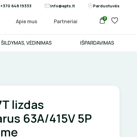
+370 648 19333
info@epts.lt
Parduotuvės
0
Apie mus
Partneriai
ŠILDYMAS, VĖDINIMAS
IŠPARDAVIMAS
T lizdas
arus 63A/415V 5P
ame