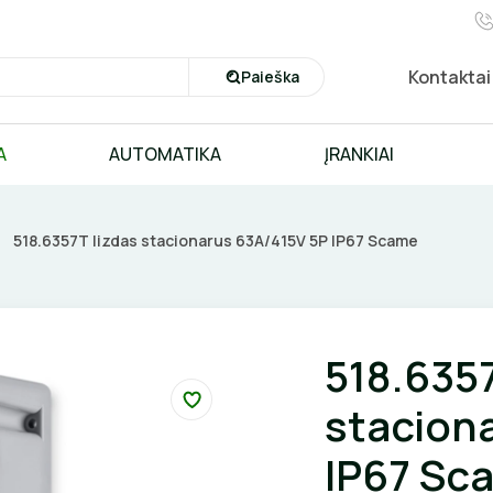
Kontaktai
Paieška
A
AUTOMATIKA
ĮRANKIAI
518.6357T lizdas stacionarus 63A/415V 5P IP67 Scame
518.6357
stacion
IP67 Sc