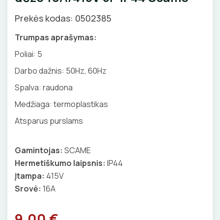
GNYBTAI
Valdikliai, pulteliai
Pirties apšvietimas
Prekės kodas: 0502385
Judesio davikliai
Augalų apšvietimas
ANTGALIAI
Trumpas aprašymas:
Šviestuvų priedai
Poliai:
5
KABELIAI, LAIDAI
Darbo dažnis: 50Hz, 60Hz
ILGIKLIAI/ KIŠTUKAI
Spalva: raudona
Medžiaga: termoplastikas
IZOLIACINĖS JUOSTOS
Atsparus purslams
SANDARIKLIAI
Gamintojas:
SCAME
TERMO VAMZDELIAI, PIRŠTINĖS
Hermetiškumo laipsnis:
IP44
Įtampa:
415V
TVIRTINIMO DETALĖS
Srovė:
16A
GRINDINĖS DĖŽUTĖS
9.00 €