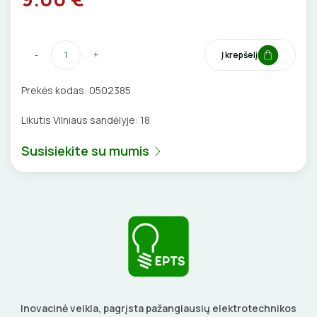
VENTILIATORIAI
BATERIJOS
-
+
Į krepšelį
EL. SKAMBUČIAI
Prekės kodas:
0502385
Likutis Vilniaus sandėlyje:
18
ŽAIBOSAUGA IR ĮŽEMINIMAS
Susisiekite su mumis
GELINĖS JUNGTYS
ĮKROVIMO SPRENDIMAI
Įkrovimo stotelės
ATSUKTUVAI
AUTOMATINIAI JUNGIKLIAI
Įkrovimo kabeliai
ELEKTRINIS ŠILDYMAS
REPLĖS
KONTAKTORIAI
Inovacinė veikla, pagrįsta pažangiausių elektrotechnikos
Nešiojami įkrovikliai