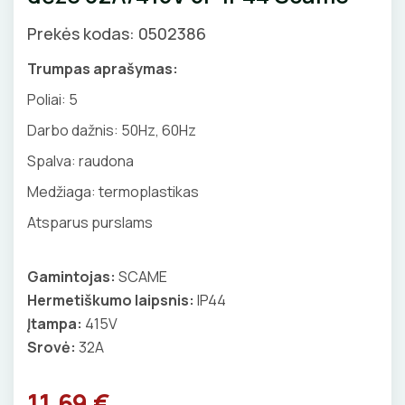
GNYBTAI
Valdikliai, pulteliai
Pirties apšvietimas
Prekės kodas: 0502386
Judesio davikliai
Augalų apšvietimas
ANTGALIAI
Trumpas aprašymas:
Šviestuvų priedai
Poliai:
5
KABELIAI, LAIDAI
Darbo dažnis: 50Hz, 60Hz
ILGIKLIAI/ KIŠTUKAI
Spalva: raudona
Medžiaga: termoplastikas
IZOLIACINĖS JUOSTOS
Atsparus purslams
SANDARIKLIAI
Gamintojas:
SCAME
TERMO VAMZDELIAI, PIRŠTINĖS
Hermetiškumo laipsnis:
IP44
Įtampa:
415V
TVIRTINIMO DETALĖS
Srovė:
32A
GRINDINĖS DĖŽUTĖS
11.69 €