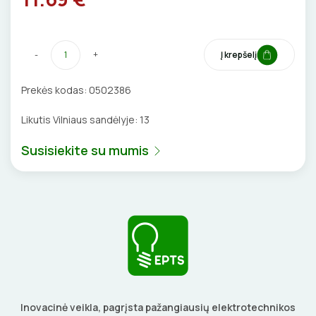
VENTILIATORIAI
BATERIJOS
-
+
Į krepšelį
EL. SKAMBUČIAI
Prekės kodas:
0502386
Likutis Vilniaus sandėlyje:
13
ŽAIBOSAUGA IR ĮŽEMINIMAS
Susisiekite su mumis
GELINĖS JUNGTYS
ĮKROVIMO SPRENDIMAI
Įkrovimo stotelės
ATSUKTUVAI
AUTOMATINIAI JUNGIKLIAI
Įkrovimo kabeliai
ELEKTRINIS ŠILDYMAS
REPLĖS
KONTAKTORIAI
Inovacinė veikla, pagrįsta pažangiausių elektrotechnikos
Nešiojami įkrovikliai