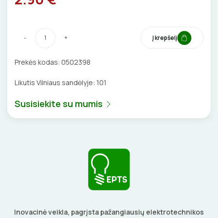
VENTILIATORIAI
BATERIJOS
-
+
Į krepšelį
EL. SKAMBUČIAI
Prekės kodas:
0502398
Likutis Vilniaus sandėlyje:
101
ŽAIBOSAUGA IR ĮŽEMINIMAS
Susisiekite su mumis
GELINĖS JUNGTYS
ĮKROVIMO SPRENDIMAI
Įkrovimo stotelės
ATSUKTUVAI
AUTOMATINIAI JUNGIKLIAI
Įkrovimo kabeliai
ELEKTRINIS ŠILDYMAS
REPLĖS
KONTAKTORIAI
Inovacinė veikla, pagrįsta pažangiausių elektrotechnikos
Nešiojami įkrovikliai