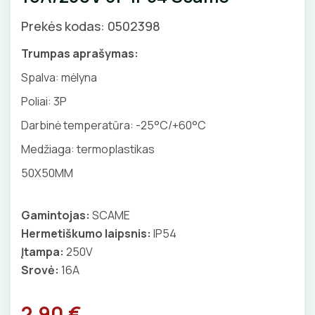
GNYBTAI
Valdikliai, pulteliai
Pirties apšvietimas
Prekės kodas: 0502398
Judesio davikliai
Augalų apšvietimas
ANTGALIAI
Trumpas aprašymas:
Šviestuvų priedai
Spalva: mėlyna
KABELIAI, LAIDAI
Poliai:
3P
ILGIKLIAI/ KIŠTUKAI
Darbinė temperatūra: -25°C/+60°C
Medžiaga: termoplastikas
IZOLIACINĖS JUOSTOS
50X50MM
SANDARIKLIAI
Gamintojas:
SCAME
TERMO VAMZDELIAI, PIRŠTINĖS
Hermetiškumo laipsnis:
IP54
Įtampa:
250V
TVIRTINIMO DETALĖS
Srovė:
16A
GRINDINĖS DĖŽUTĖS
2.90 €