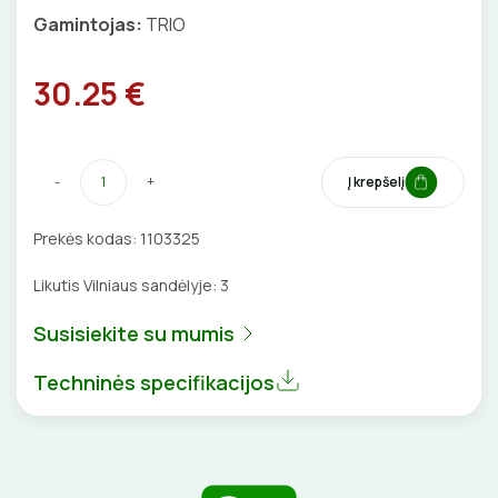
Gamintojas:
TRIO
VENTILIATORIAI
30.25 €
BATERIJOS
EL. SKAMBUČIAI
-
+
Į krepšelį
ŽAIBOSAUGA IR ĮŽEMINIMAS
Prekės kodas:
1103325
GELINĖS JUNGTYS
Likutis Vilniaus sandėlyje:
3
Susisiekite su mumis
ĮKROVIMO SPRENDIMAI
Techninės specifikacijos
Įkrovimo stotelės
ATSUKTUVAI
AUTOMATINIAI JUNGIKLIAI
Įkrovimo kabeliai
ELEKTRINIS ŠILDYMAS
REPLĖS
KONTAKTORIAI
Nešiojami įkrovikliai