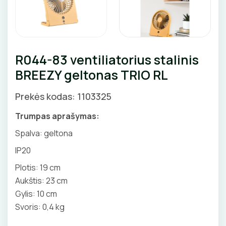
GNYBTAI
Valdikliai, pulteliai
Pirties apšvietimas
Judesio davikliai
Augalų apšvietimas
ANTGALIAI
Šviestuvų priedai
R044-83 ventiliatorius stalinis
KABELIAI, LAIDAI
BREEZY geltonas TRIO RL
ILGIKLIAI/ KIŠTUKAI
Prekės kodas: 1103325
IZOLIACINĖS JUOSTOS
Trumpas aprašymas:
Spalva: geltona
SANDARIKLIAI
IP20
TERMO VAMZDELIAI, PIRŠTINĖS
Plotis: 19 cm
Aukštis: 23 cm
TVIRTINIMO DETALĖS
Gylis: 10 cm
Svoris: 0,4 kg
GRINDINĖS DĖŽUTĖS