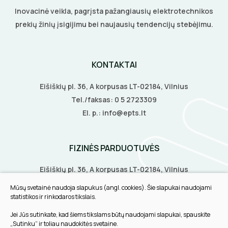
Šildymo kilimėliai
Inovacinė veikla, pagrįsta pažangiausių elektrotechnikos
VANDENINIS ŠILDYMAS
PRESAI
KIRTIKLIAI
Stovai stotelėms
prekių žinių įsigijimu bei naujausių tendencijų stebėjimu.
Šildymo kabeliai
Grindų šildymo vamzdžiai
VAMZDŽIŲ ŠILDYMAS
Dinaminis valdymas
PEILIAI
RELĖS
Termostatai
Grindų šildymo kolektoriai
Priedai
Vamzdžių apsauga nuo užšalimo
APSAUGA NUO APLEDĖJIMO
KIRPIMO ĮRANKIAI
KONTAKTAI
SKAITIKLIAI
Veidrodžių apsauga nuo rasojimo
Terminės pavaro kolektoriams
Vamzdžių temperatūros palaikymas
Latakų, lietvamzdžių ir stogų apsauga nuo
Instaliaciniai priedai
Eišiškių pl. 36, A korpusas LT-02184, Vilnius
ŠILDYMO VALDYMAS
IZOLIACIJOS NUĖMIMO ĮRANKIAI
APSAUGA NUO VIRŠĮTAMPIŲ
Termostatai
apledėjimo
Tel./faksas:
0 5 2723309
Izoliacinės plokštės
Radiatorių termostatai
El. p.:
info@epts.lt
Laiptų ir įvažiavimų apsauga nuo apledėjimo
MATAVIMO ĮRANKIAI
VARIKLIO JUNGIKLIAI
Šildytuvai
Kolektorinės spintelės
ĮRANKIŲ RINKINIAI
MYGTUKAI
FIZINĖS PARDUOTUVĖS
Izoliacinės plokštės
PIRŠTINĖS
IŠMANŪS NAMAI
Eišiškių pl. 36, A korpusas LT-02184, Vilnius
Biruliškių g. 8, LT-52168, Kaunas
Mūsų svetainė naudoja slapukus (angl. cookies). Šie slapukai naudojami
CHEMIJA
DŪMŲ DETEKTORIAI
Tilžės g. 60, LT-91108, Klaipėda
statistikos ir rinkodaros tikslais.
Jei Jūs sutinkate, kad šiems tikslams būtų naudojami slapukai, spauskite
DAIKTADĖŽĖS
SROVĖS TRANSFORMATORIAI
INFORMACIJA
„Sutinku“ ir toliau naudokitės svetaine.