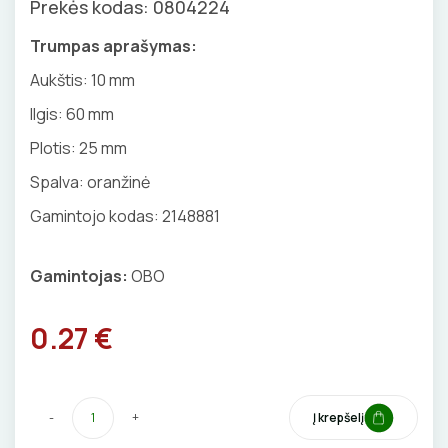
Prekės kodas: 0804224
GNYBTAI
Valdikliai, pulteliai
Pirties apšvietimas
Trumpas aprašymas:
Judesio davikliai
Augalų apšvietimas
ANTGALIAI
Aukštis:
10 mm
Šviestuvų priedai
Ilgis:
60 mm
KABELIAI, LAIDAI
Plotis:
25 mm
ILGIKLIAI/ KIŠTUKAI
Spalva: oranžinė
Gamintojo kodas: 2148881
IZOLIACINĖS JUOSTOS
SANDARIKLIAI
Gamintojas:
OBO
TERMO VAMZDELIAI, PIRŠTINĖS
0.27 €
TVIRTINIMO DETALĖS
-
+
Į krepšelį
GRINDINĖS DĖŽUTĖS