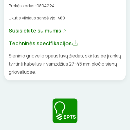
Prekės kodas:
0804224
VENTILIATORIAI
Likutis Vilniaus sandėlyje:
489
BATERIJOS
Susisiekite su mumis
EL. SKAMBUČIAI
Techninės specifikacijos
ŽAIBOSAUGA IR ĮŽEMINIMAS
Sieninio griovelio spaustuvų žiedas, skirtas be įrankių
tvirtinti kabelius ir vamzdžius 27-45 mm pločio sienų
GELINĖS JUNGTYS
grioveliuose.
ĮKROVIMO SPRENDIMAI
Įkrovimo stotelės
ATSUKTUVAI
AUTOMATINIAI JUNGIKLIAI
Įkrovimo kabeliai
ELEKTRINIS ŠILDYMAS
REPLĖS
KONTAKTORIAI
Nešiojami įkrovikliai