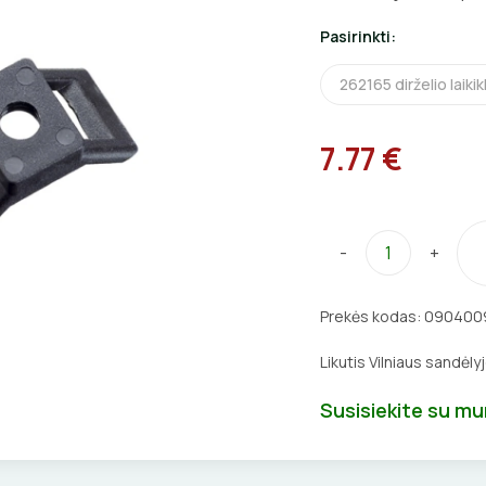
Pasirinkti:
262165 dirželio laikik
7.77 €
-
+
Prekės kodas:
090400
Likutis Vilniaus sandėly
Susisiekite su m