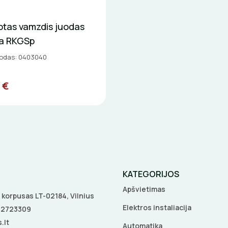
tas vamzdis juodas
la RKGSp
kodas: 0403040
 €
KATEGORIJOS
Apšvietimas
 A korpusas LT-02184, Vilnius
Elektros instaliacija
5 2723309
.lt
Automatika