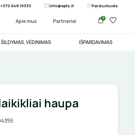
+370 648 19333
info@epts.lt
Parduotuvės
0
Apie mus
Partneriai
ŠILDYMAS, VĖDINIMAS
IŠPARDAVIMAS
laikikliai haupa
04355