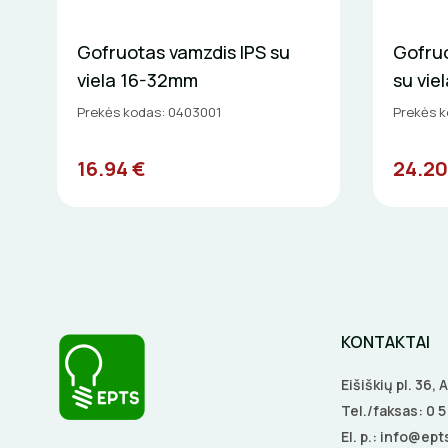
Gofruotas vamzdis IPS su
Gofruo
viela 16-32mm
su vie
Prekės kodas: 0403001
Prekės 
16.94 €
24.20
KONTAKTAI
Eišiškių pl. 36,
Tel./faksas:
0 
El. p.:
info@epts