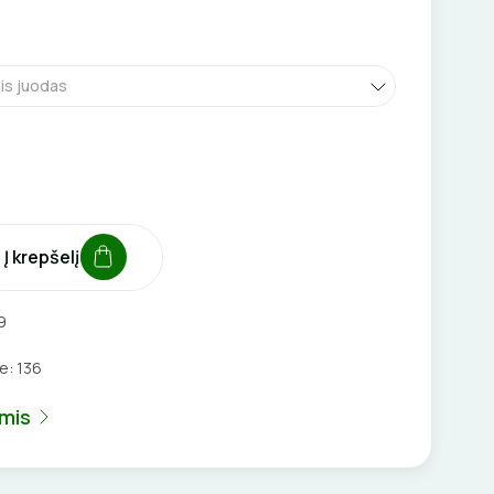
lis juodas
Į krepšelį
9
je:
136
umis