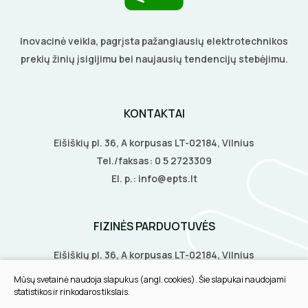
VENTILIATORIAI
Inovacinė veikla, pagrįsta pažangiausių elektrotechnikos
BATERIJOS
prekių žinių įsigijimu bei naujausių tendencijų stebėjimu.
EL. SKAMBUČIAI
KONTAKTAI
ŽAIBOSAUGA IR ĮŽEMINIMAS
Eišiškių pl. 36, A korpusas LT-02184, Vilnius
GELINĖS JUNGTYS
Tel./faksas:
0 5 2723309
El. p.:
info@epts.lt
ĮKROVIMO SPRENDIMAI
FIZINĖS PARDUOTUVĖS
Įkrovimo stotelės
Eišiškių pl. 36, A korpusas LT-02184, Vilnius
ATSUKTUVAI
AUTOMATINIAI JUNGIKLIAI
Biruliškių g. 8, LT-52168, Kaunas
Įkrovimo kabeliai
Mūsų svetainė naudoja slapukus (angl. cookies). Šie slapukai naudojami
ELEKTRINIS ŠILDYMAS
REPLĖS
Tilžės g. 60, LT-91108, Klaipėda
KONTAKTORIAI
statistikos ir rinkodaros tikslais.
Nešiojami įkrovikliai