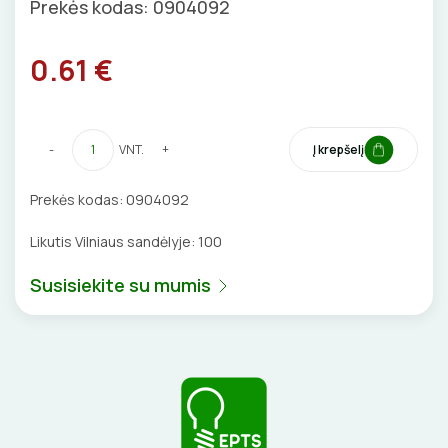
Prekės kodas: 0904092
GNYBTAI
Valdikliai, pulteliai
Pirties apšvietimas
0.61 €
Judesio davikliai
Augalų apšvietimas
ANTGALIAI
Šviestuvų priedai
KABELIAI, LAIDAI
-
VNT.
+
Į krepšelį
ILGIKLIAI/ KIŠTUKAI
Prekės kodas:
0904092
IZOLIACINĖS JUOSTOS
Likutis Vilniaus sandėlyje:
100
SANDARIKLIAI
Susisiekite su mumis
TERMO VAMZDELIAI, PIRŠTINĖS
TVIRTINIMO DETALĖS
GRINDINĖS DĖŽUTĖS