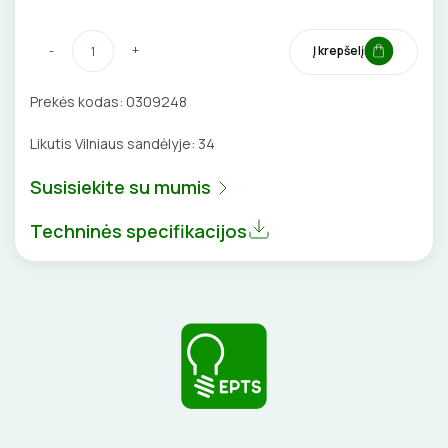
VENTILIATORIAI
-
+
Į krepšelį
BATERIJOS
Prekės kodas:
0309248
EL. SKAMBUČIAI
Likutis Vilniaus sandėlyje:
34
ŽAIBOSAUGA IR ĮŽEMINIMAS
Susisiekite su mumis
GELINĖS JUNGTYS
Techninės specifikacijos
ĮKROVIMO SPRENDIMAI
Įkrovimo stotelės
ATSUKTUVAI
AUTOMATINIAI JUNGIKLIAI
Įkrovimo kabeliai
ELEKTRINIS ŠILDYMAS
REPLĖS
KONTAKTORIAI
Nešiojami įkrovikliai