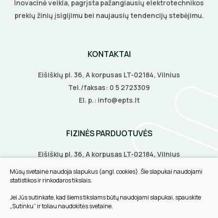
Inovacinė veikla, pagrįsta pažangiausių elektrotechnikos
Šildymo kilimėliai
VANDENINIS ŠILDYMAS
PRESAI
KIRTIKLIAI
prekių žinių įsigijimu bei naujausių tendencijų stebėjimu.
Stovai stotelėms
Šildymo kabeliai
Grindų šildymo vamzdžiai
VAMZDŽIŲ ŠILDYMAS
Dinaminis valdymas
PEILIAI
RELĖS
Termostatai
Grindų šildymo kolektoriai
KONTAKTAI
Priedai
Vamzdžių apsauga nuo užšalimo
APSAUGA NUO APLEDĖJIMO
KIRPIMO ĮRANKIAI
SKAITIKLIAI
Veidrodžių apsauga nuo rasojimo
Terminės pavaro kolektoriams
Eišiškių pl. 36, A korpusas LT-02184, Vilnius
Vamzdžių temperatūros palaikymas
Latakų, lietvamzdžių ir stogų apsauga nuo
Instaliaciniai priedai
ŠILDYMO VALDYMAS
IZOLIACIJOS NUĖMIMO ĮRANKIAI
APSAUGA NUO VIRŠĮTAMPIŲ
Tel./faksas:
0 5 2723309
Termostatai
apledėjimo
El. p.:
info@epts.lt
Izoliacinės plokštės
Radiatorių termostatai
Laiptų ir įvažiavimų apsauga nuo apledėjimo
MATAVIMO ĮRANKIAI
VARIKLIO JUNGIKLIAI
Šildytuvai
Kolektorinės spintelės
FIZINĖS PARDUOTUVĖS
ĮRANKIŲ RINKINIAI
MYGTUKAI
Izoliacinės plokštės
Eišiškių pl. 36, A korpusas LT-02184, Vilnius
PIRŠTINĖS
IŠMANŪS NAMAI
Biruliškių g. 8, LT-52168, Kaunas
Mūsų svetainė naudoja slapukus (angl. cookies). Šie slapukai naudojami
Tilžės g. 60, LT-91108, Klaipėda
statistikos ir rinkodaros tikslais.
CHEMIJA
DŪMŲ DETEKTORIAI
Jei Jūs sutinkate, kad šiems tikslams būtų naudojami slapukai, spauskite
INFORMACIJA
„Sutinku“ ir toliau naudokitės svetaine.
DAIKTADĖŽĖS
SROVĖS TRANSFORMATORIAI