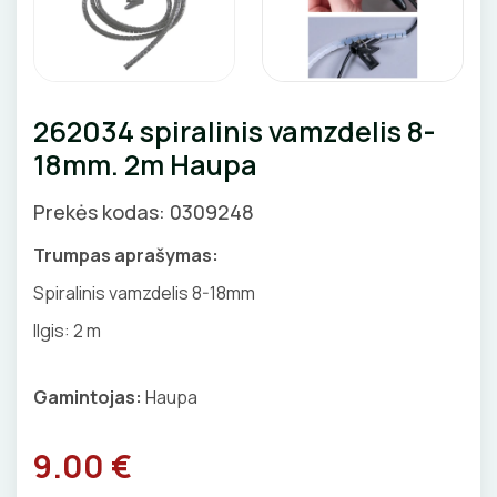
GNYBTAI
Valdikliai, pulteliai
Pirties apšvietimas
Judesio davikliai
Augalų apšvietimas
ANTGALIAI
Šviestuvų priedai
262034 spiralinis vamzdelis 8-
KABELIAI, LAIDAI
18mm. 2m Haupa
ILGIKLIAI/ KIŠTUKAI
Prekės kodas: 0309248
IZOLIACINĖS JUOSTOS
Trumpas aprašymas:
Spiralinis vamzdelis 8-18mm
SANDARIKLIAI
Ilgis: 2 m
TERMO VAMZDELIAI, PIRŠTINĖS
Gamintojas:
Haupa
TVIRTINIMO DETALĖS
9.00 €
GRINDINĖS DĖŽUTĖS