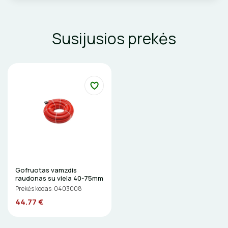
VENTILIATORIAI
Susijusios prekės
BATERIJOS
EL. SKAMBUČIAI
ŽAIBOSAUGA IR ĮŽEMINIMAS
GELINĖS JUNGTYS
ĮKROVIMO SPRENDIMAI
Gofruotas vamzdis
raudonas su viela 40-75mm
Įkrovimo stotelės
Prekės kodas: 0403008
ATSUKTUVAI
AUTOMATINIAI JUNGIKLIAI
44.77 €
Įkrovimo kabeliai
ELEKTRINIS ŠILDYMAS
REPLĖS
KONTAKTORIAI
Nešiojami įkrovikliai