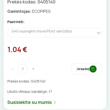
Prekės kodas: 0405140
GNYBTAI
Valdikliai, pulteliai
Pirties apšvietimas
Gamintojas:
ECOPIPES
Judesio davikliai
Augalų apšvietimas
ANTGALIAI
Pasirinkti:
Šviestuvų priedai
KABELIAI, LAIDAI
D40 sujungimo mova PE40 vamzdžiui
ILGIKLIAI/ KIŠTUKAI
1.04 €
IZOLIACINĖS JUOSTOS
SANDARIKLIAI
-
+
Į krepšelį
TERMO VAMZDELIAI, PIRŠTINĖS
Prekės kodas:
0405140
Likutis Vilniaus sandėlyje:
17
TVIRTINIMO DETALĖS
Susisiekite su mumis
GRINDINĖS DĖŽUTĖS