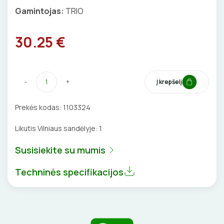
Gamintojas:
TRIO
VENTILIATORIAI
30.25 €
BATERIJOS
EL. SKAMBUČIAI
-
+
Į krepšelį
ŽAIBOSAUGA IR ĮŽEMINIMAS
Prekės kodas:
1103324
GELINĖS JUNGTYS
Likutis Vilniaus sandėlyje:
1
Susisiekite su mumis
ĮKROVIMO SPRENDIMAI
Techninės specifikacijos
Įkrovimo stotelės
ATSUKTUVAI
AUTOMATINIAI JUNGIKLIAI
Įkrovimo kabeliai
ELEKTRINIS ŠILDYMAS
REPLĖS
KONTAKTORIAI
Nešiojami įkrovikliai