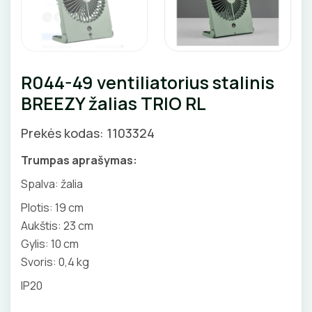
GNYBTAI
Valdikliai, pulteliai
Pirties apšvietimas
Judesio davikliai
Augalų apšvietimas
ANTGALIAI
Šviestuvų priedai
R044-49 ventiliatorius stalinis
KABELIAI, LAIDAI
BREEZY žalias TRIO RL
ILGIKLIAI/ KIŠTUKAI
Prekės kodas: 1103324
IZOLIACINĖS JUOSTOS
Trumpas aprašymas:
Spalva: žalia
SANDARIKLIAI
Plotis: 19 cm
Aukštis: 23 cm
TERMO VAMZDELIAI, PIRŠTINĖS
Gylis: 10 cm
TVIRTINIMO DETALĖS
Svoris: 0,4 kg
IP20
GRINDINĖS DĖŽUTĖS