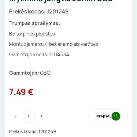
GNYBTAI
Valdikliai, pulteliai
Pirties apšvietimas
Prekės kodas: 1201249
Judesio davikliai
Augalų apšvietimas
ANTGALIAI
Trumpas aprašymas:
Šviestuvų priedai
Be tarpinės plokštės
KABELIAI, LAIDAI
Montuojama su 4 šešiakampiais varžtais
ILGIKLIAI/ KIŠTUKAI
Gamintojo kodas: 5314534
IZOLIACINĖS JUOSTOS
Gamintojas:
OBO
SANDARIKLIAI
7.49 €
TERMO VAMZDELIAI, PIRŠTINĖS
TVIRTINIMO DETALĖS
-
+
Į krepšelį
GRINDINĖS DĖŽUTĖS
Prekės kodas:
1201249