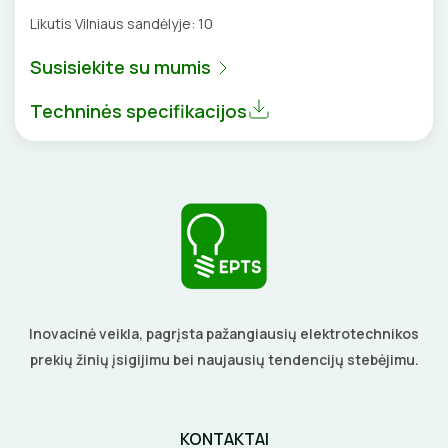
Likutis Vilniaus sandėlyje:
10
VENTILIATORIAI
Susisiekite su mumis
BATERIJOS
Techninės specifikacijos
EL. SKAMBUČIAI
ŽAIBOSAUGA IR ĮŽEMINIMAS
GELINĖS JUNGTYS
ĮKROVIMO SPRENDIMAI
Inovacinė veikla, pagrįsta pažangiausių elektrotechnikos
prekių žinių įsigijimu bei naujausių tendencijų stebėjimu.
Įkrovimo stotelės
ATSUKTUVAI
AUTOMATINIAI JUNGIKLIAI
Įkrovimo kabeliai
ELEKTRINIS ŠILDYMAS
REPLĖS
KONTAKTORIAI
KONTAKTAI
Nešiojami įkrovikliai