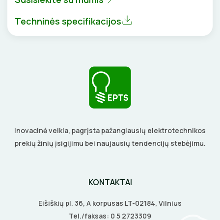
BŪGNAI KABELIŲ VYNIOJIMUI
VENTILIATORIAI
Techninės specifikacijos
GRĘŽIMO KARŪNOS, GRĄŽTAI
BATERIJOS
GULSČIUKAI
EL. SKAMBUČIAI
ETIKEČIŲ SPAUSDINTUVAI
ŽAIBOSAUGA IR ĮŽEMINIMAS
PJOVIMO ĮRANKIAI
GELINĖS JUNGTYS
Inovacinė veikla, pagrįsta pažangiausių elektrotechnikos
KALIMO ĮRANKIAI
prekių žinių įsigijimu bei naujausių tendencijų stebėjimu.
LITAVIMO, KLIJAVIMO ĮRANKIAI
KONTAKTAI
ELEKTRINIAI ĮRANKIAI
Eišiškių pl. 36, A korpusas LT-02184, Vilnius
ŽYMEKLIAI
Tel./faksas:
0 5 2723309