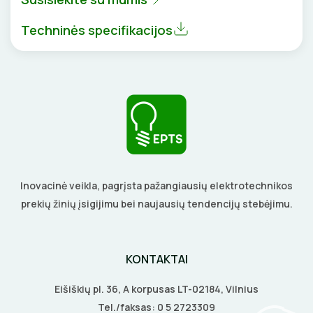
BŪGNAI KABELIŲ VYNIOJIMUI
VENTILIATORIAI
Techninės specifikacijos
GRĘŽIMO KARŪNOS, GRĄŽTAI
BATERIJOS
GULSČIUKAI
EL. SKAMBUČIAI
ETIKEČIŲ SPAUSDINTUVAI
ŽAIBOSAUGA IR ĮŽEMINIMAS
PJOVIMO ĮRANKIAI
GELINĖS JUNGTYS
Inovacinė veikla, pagrįsta pažangiausių elektrotechnikos
KALIMO ĮRANKIAI
prekių žinių įsigijimu bei naujausių tendencijų stebėjimu.
LITAVIMO, KLIJAVIMO ĮRANKIAI
KONTAKTAI
ELEKTRINIAI ĮRANKIAI
Eišiškių pl. 36, A korpusas LT-02184, Vilnius
ŽYMEKLIAI
Tel./faksas:
0 5 2723309