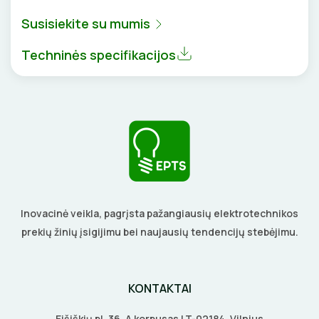
BŪGNAI KABELIŲ VYNIOJIMUI
VENTILIATORIAI
Susisiekite su mumis
GRĘŽIMO KARŪNOS, GRĄŽTAI
Techninės specifikacijos
BATERIJOS
GULSČIUKAI
EL. SKAMBUČIAI
ETIKEČIŲ SPAUSDINTUVAI
ŽAIBOSAUGA IR ĮŽEMINIMAS
PJOVIMO ĮRANKIAI
GELINĖS JUNGTYS
KALIMO ĮRANKIAI
Inovacinė veikla, pagrįsta pažangiausių elektrotechnikos
LITAVIMO, KLIJAVIMO ĮRANKIAI
prekių žinių įsigijimu bei naujausių tendencijų stebėjimu.
ELEKTRINIAI ĮRANKIAI
KONTAKTAI
ŽYMEKLIAI
Eišiškių pl. 36, A korpusas LT-02184, Vilnius