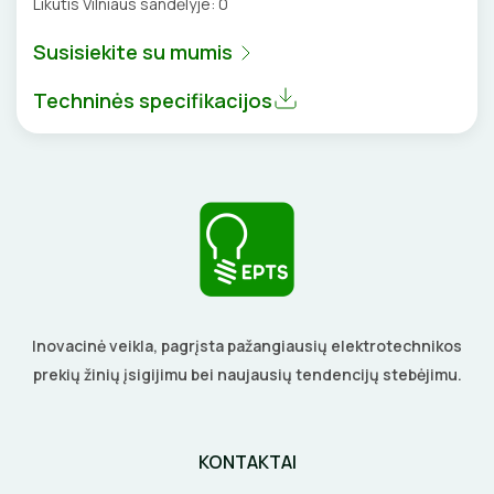
Likutis Vilniaus sandėlyje:
0
BŪGNAI KABELIŲ VYNIOJIMUI
VENTILIATORIAI
Susisiekite su mumis
GRĘŽIMO KARŪNOS, GRĄŽTAI
BATERIJOS
Techninės specifikacijos
GULSČIUKAI
EL. SKAMBUČIAI
ETIKEČIŲ SPAUSDINTUVAI
ŽAIBOSAUGA IR ĮŽEMINIMAS
PJOVIMO ĮRANKIAI
GELINĖS JUNGTYS
KALIMO ĮRANKIAI
Inovacinė veikla, pagrįsta pažangiausių elektrotechnikos
LITAVIMO, KLIJAVIMO ĮRANKIAI
prekių žinių įsigijimu bei naujausių tendencijų stebėjimu.
ELEKTRINIAI ĮRANKIAI
KONTAKTAI
ŽYMEKLIAI