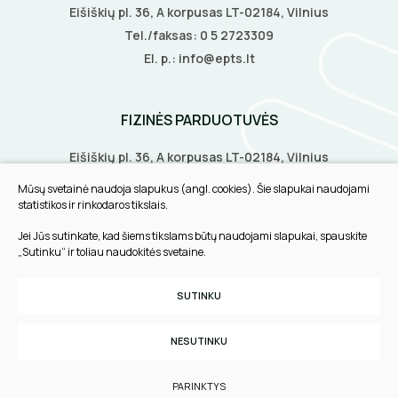
Eišiškių pl. 36, A korpusas LT-02184, Vilnius
Tel./faksas:
0 5 2723309
El. p.:
info@epts.lt
ELEKTRINIS ŠILDYMAS
Šildymo kilimėliai
VANDENINIS ŠILDYMAS
FIZINĖS PARDUOTUVĖS
Šildymo kabeliai
Grindų šildymo vamzdžiai
VAMZDŽIŲ ŠILDYMAS
Eišiškių pl. 36, A korpusas LT-02184, Vilnius
Termostatai
Biruliškių g. 8, LT-52168, Kaunas
Grindų šildymo kolektoriai
Mūsų svetainė naudoja slapukus (angl. cookies). Šie slapukai naudojami
Vamzdžių apsauga nuo užšalimo
APSAUGA NUO APLEDĖJIMO
Tilžės g. 60, LT-91108, Klaipėda
Veidrodžių apsauga nuo rasojimo
statistikos ir rinkodaros tikslais.
Terminės pavaro kolektoriams
Vamzdžių temperatūros palaikymas
Jei Jūs sutinkate, kad šiems tikslams būtų naudojami slapukai, spauskite
Latakų, lietvamzdžių ir stogų apsauga nuo
Instaliaciniai priedai
ŠILDYMO VALDYMAS
INFORMACIJA
Termostatai
„Sutinku“ ir toliau naudokitės svetaine.
apledėjimo
Izoliacinės plokštės
Pirkimo taisyklės
Radiatorių termostatai
Laiptų ir įvažiavimų apsauga nuo apledėjimo
SUTINKU
Šildytuvai
Slapukų parinktys
Kolektorinės spintelės
Privatumo politika
NESUTINKU
Izoliacinės plokštės
Sukurta:
TEXUS
PARINKTYS