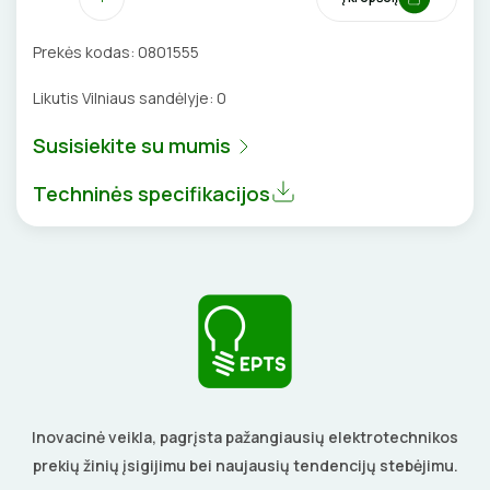
BŪGNAI KABELIŲ VYNIOJIMUI
VENTILIATORIAI
Prekės kodas:
0801555
GRĘŽIMO KARŪNOS, GRĄŽTAI
BATERIJOS
Likutis Vilniaus sandėlyje:
0
GULSČIUKAI
EL. SKAMBUČIAI
Susisiekite su mumis
ETIKEČIŲ SPAUSDINTUVAI
Techninės specifikacijos
ŽAIBOSAUGA IR ĮŽEMINIMAS
PJOVIMO ĮRANKIAI
GELINĖS JUNGTYS
KALIMO ĮRANKIAI
LITAVIMO, KLIJAVIMO ĮRANKIAI
ELEKTRINIAI ĮRANKIAI
Inovacinė veikla, pagrįsta pažangiausių elektrotechnikos
ŽYMEKLIAI
prekių žinių įsigijimu bei naujausių tendencijų stebėjimu.