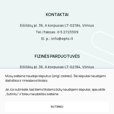
KONTAKTAI
ELEKTRINIS ŠILDYMAS
Eišiškių pl. 36, A korpusas LT-02184, Vilnius
Šildymo kilimėliai
VANDENINIS ŠILDYMAS
Tel./faksas:
0 5 2723309
El. p.:
info@epts.lt
Šildymo kabeliai
Grindų šildymo vamzdžiai
VAMZDŽIŲ ŠILDYMAS
Termostatai
Grindų šildymo kolektoriai
Vamzdžių apsauga nuo užšalimo
FIZINĖS PARDUOTUVĖS
APSAUGA NUO APLEDĖJIMO
Veidrodžių apsauga nuo rasojimo
Terminės pavaro kolektoriams
Vamzdžių temperatūros palaikymas
Eišiškių pl. 36, A korpusas LT-02184, Vilnius
Latakų, lietvamzdžių ir stogų apsauga nuo
Instaliaciniai priedai
ŠILDYMO VALDYMAS
Termostatai
apledėjimo
Biruliškių g. 8, LT-52168, Kaunas
Mūsų svetainė naudoja slapukus (angl. cookies). Šie slapukai naudojami
Izoliacinės plokštės
Tilžės g. 60, LT-91108, Klaipėda
statistikos ir rinkodaros tikslais.
Radiatorių termostatai
Laiptų ir įvažiavimų apsauga nuo apledėjimo
Šildytuvai
Jei Jūs sutinkate, kad šiems tikslams būtų naudojami slapukai, spauskite
Kolektorinės spintelės
INFORMACIJA
„Sutinku“ ir toliau naudokitės svetaine.
Izoliacinės plokštės
Pirkimo taisyklės
SUTINKU
Slapukų parinktys