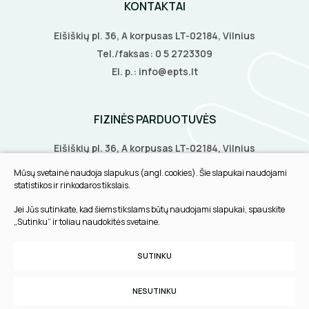
KONTAKTAI
Eišiškių pl. 36, A korpusas LT-02184, Vilnius
ELEKTRINIS ŠILDYMAS
Tel./faksas:
0 5 2723309
El. p.:
info@epts.lt
Šildymo kilimėliai
VANDENINIS ŠILDYMAS
Šildymo kabeliai
Grindų šildymo vamzdžiai
FIZINĖS PARDUOTUVĖS
VAMZDŽIŲ ŠILDYMAS
Termostatai
Grindų šildymo kolektoriai
Eišiškių pl. 36, A korpusas LT-02184, Vilnius
Vamzdžių apsauga nuo užšalimo
APSAUGA NUO APLEDĖJIMO
Veidrodžių apsauga nuo rasojimo
Biruliškių g. 8, LT-52168, Kaunas
Terminės pavaro kolektoriams
Mūsų svetainė naudoja slapukus (angl. cookies). Šie slapukai naudojami
Vamzdžių temperatūros palaikymas
Tilžės g. 60, LT-91108, Klaipėda
Latakų, lietvamzdžių ir stogų apsauga nuo
Instaliaciniai priedai
statistikos ir rinkodaros tikslais.
ŠILDYMO VALDYMAS
Termostatai
apledėjimo
Jei Jūs sutinkate, kad šiems tikslams būtų naudojami slapukai, spauskite
Izoliacinės plokštės
INFORMACIJA
Radiatorių termostatai
„Sutinku“ ir toliau naudokitės svetaine.
Laiptų ir įvažiavimų apsauga nuo apledėjimo
Šildytuvai
Pirkimo taisyklės
Kolektorinės spintelės
SUTINKU
Slapukų parinktys
Izoliacinės plokštės
Privatumo politika
NESUTINKU