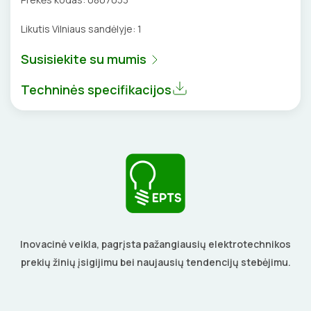
BŪGNAI KABELIŲ VYNIOJIMUI
VENTILIATORIAI
Likutis Vilniaus sandėlyje:
1
GRĘŽIMO KARŪNOS, GRĄŽTAI
BATERIJOS
Susisiekite su mumis
GULSČIUKAI
EL. SKAMBUČIAI
Techninės specifikacijos
ETIKEČIŲ SPAUSDINTUVAI
ŽAIBOSAUGA IR ĮŽEMINIMAS
PJOVIMO ĮRANKIAI
GELINĖS JUNGTYS
KALIMO ĮRANKIAI
LITAVIMO, KLIJAVIMO ĮRANKIAI
Inovacinė veikla, pagrįsta pažangiausių elektrotechnikos
ELEKTRINIAI ĮRANKIAI
prekių žinių įsigijimu bei naujausių tendencijų stebėjimu.
ŽYMEKLIAI