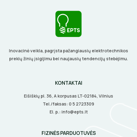
BŪGNAI KABELIŲ VYNIOJIMUI
VENTILIATORIAI
GRĘŽIMO KARŪNOS, GRĄŽTAI
BATERIJOS
GULSČIUKAI
EL. SKAMBUČIAI
Inovacinė veikla, pagrįsta pažangiausių elektrotechnikos
ETIKEČIŲ SPAUSDINTUVAI
ŽAIBOSAUGA IR ĮŽEMINIMAS
prekių žinių įsigijimu bei naujausių tendencijų stebėjimu.
PJOVIMO ĮRANKIAI
GELINĖS JUNGTYS
KONTAKTAI
KALIMO ĮRANKIAI
Eišiškių pl. 36, A korpusas LT-02184, Vilnius
LITAVIMO, KLIJAVIMO ĮRANKIAI
Tel./faksas:
0 5 2723309
El. p.:
info@epts.lt
ELEKTRINIAI ĮRANKIAI
ŽYMEKLIAI
FIZINĖS PARDUOTUVĖS