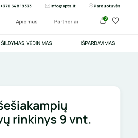
+370 648 19333
info@epts.lt
Parduotuvės
0
Apie mus
Partneriai
ŠILDYMAS, VĖDINIMAS
IŠPARDAVIMAS
šešiakampių
ų rinkinys 9 vnt.