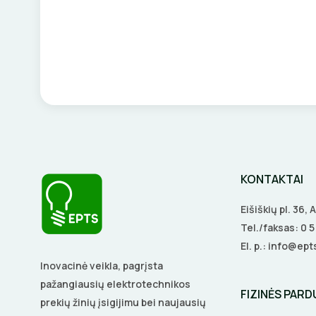
KONTAKTAI
Eišiškių pl. 36,
Tel./faksas:
0 
El. p.:
info@epts
Inovacinė veikla, pagrįsta
pažangiausių elektrotechnikos
FIZINĖS PAR
prekių žinių įsigijimu bei naujausių