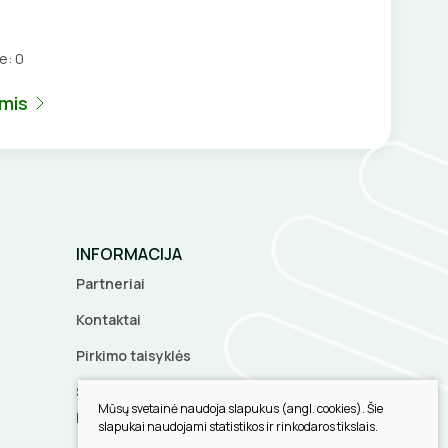
je:
0
umis
INFORMACIJA
Partneriai
Kontaktai
Pirkimo taisyklės
Slapukų parinktys
Mūsų svetainė naudoja slapukus (angl. cookies). Šie
Privatumo politika
slapukai naudojami statistikos ir rinkodaros tikslais.