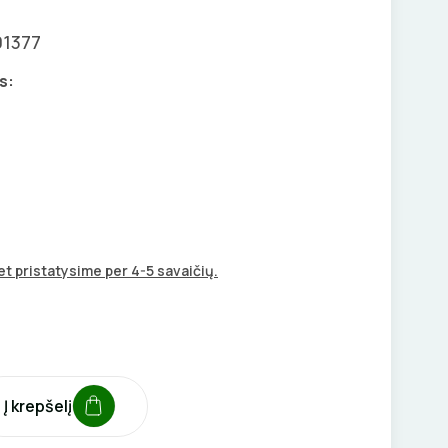
01377
s:
t pristatysime per 4-5 savaičių.
Į krepšelį