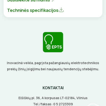
BŪGNAI KABELIŲ VYNIOJIMUI
VENTILIATORIAI
Techninės specifikacijos
GRĘŽIMO KARŪNOS, GRĄŽTAI
BATERIJOS
GULSČIUKAI
EL. SKAMBUČIAI
ETIKEČIŲ SPAUSDINTUVAI
ŽAIBOSAUGA IR ĮŽEMINIMAS
PJOVIMO ĮRANKIAI
GELINĖS JUNGTYS
Inovacinė veikla, pagrįsta pažangiausių elektrotechnikos
KALIMO ĮRANKIAI
prekių žinių įsigijimu bei naujausių tendencijų stebėjimu.
LITAVIMO, KLIJAVIMO ĮRANKIAI
KONTAKTAI
ELEKTRINIAI ĮRANKIAI
Eišiškių pl. 36, A korpusas LT-02184, Vilnius
ŽYMEKLIAI
Tel./faksas:
0 5 2723309