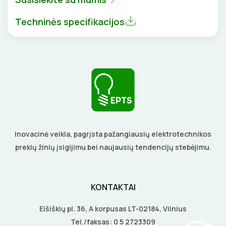
BŪGNAI KABELIŲ VYNIOJIMUI
VENTILIATORIAI
Techninės specifikacijos
GRĘŽIMO KARŪNOS, GRĄŽTAI
BATERIJOS
GULSČIUKAI
EL. SKAMBUČIAI
ETIKEČIŲ SPAUSDINTUVAI
ŽAIBOSAUGA IR ĮŽEMINIMAS
PJOVIMO ĮRANKIAI
GELINĖS JUNGTYS
Inovacinė veikla, pagrįsta pažangiausių elektrotechnikos
KALIMO ĮRANKIAI
prekių žinių įsigijimu bei naujausių tendencijų stebėjimu.
LITAVIMO, KLIJAVIMO ĮRANKIAI
KONTAKTAI
ELEKTRINIAI ĮRANKIAI
Eišiškių pl. 36, A korpusas LT-02184, Vilnius
ŽYMEKLIAI
Tel./faksas:
0 5 2723309