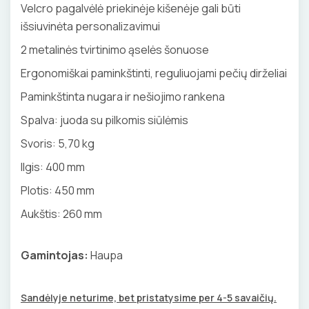
Velcro pagalvėlė priekinėje kišenėje gali būti
BŪGNAI KABELIŲ VYNIOJIMUI
VENTILIATORIAI
išsiuvinėta personalizavimui
2 metalinės tvirtinimo ąselės šonuose
GRĘŽIMO KARŪNOS, GRĄŽTAI
BATERIJOS
Ergonomiškai paminkštinti, reguliuojami pečių dirželiai
GULSČIUKAI
EL. SKAMBUČIAI
Paminkštinta nugara ir nešiojimo rankena
ETIKEČIŲ SPAUSDINTUVAI
Spalva: juoda su pilkomis siūlėmis
ŽAIBOSAUGA IR ĮŽEMINIMAS
Svoris:
5,70 kg
PJOVIMO ĮRANKIAI
GELINĖS JUNGTYS
Ilgis:
400 mm
KALIMO ĮRANKIAI
Plotis:
450 mm
Aukštis:
260 mm
LITAVIMO, KLIJAVIMO ĮRANKIAI
Gamintojas:
Haupa
ELEKTRINIAI ĮRANKIAI
ŽYMEKLIAI
Sandėlyje neturime, bet pristatysime per 4-5 savaičių.