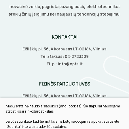
Inovacinė veikla, pagrįsta pažangiausių elektrotechnikos
prekių žinių įsigijimu bei naujausių tendencijų stebėjimu.
KONTAKTAI
Eišiškių pl. 36, A korpusas LT-02184, Vilnius
Tel./faksas:
0 5 2723309
El. p.:
info@epts.lt
FIZINĖS PARDUOTUVĖS
Eišiškių pl. 36, A korpusas LT-02184, Vilnius
Biruliškių g. 8, LT-52168, Kaunas
Mūsų svetainė naudoja slapukus (angl. cookies). Šie slapukai naudojami
Tilžės g. 60, LT-91108, Klaipėda
statistikos ir rinkodaros tikslais.
Jei Jūs sutinkate, kad šiems tikslams būtų naudojami slapukai, spauskite
INFORMACIJA
„Sutinku“ ir toliau naudokitės svetaine.