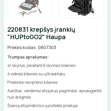
Priedai
KIRPIMO ĮRANKIAI
SKAITIKLIAI
GNYBTAI
Valdikliai, pulteliai
Pirties apšvietimas
Judesio davikliai
Augalų apšvietimas
IZOLIACIJOS NUĖMIMO ĮRANKIAI
APSAUGA NUO VIRŠĮTAMPIŲ
ANTGALIAI
Šviestuvų priedai
220831 krepšys įrankių
MATAVIMO ĮRANKIAI
VARIKLIO JUNGIKLIAI
KABELIAI, LAIDAI
"HUPtoGO2" Haupa
ĮRANKIŲ RINKINIAI
MYGTUKAI
ILGIKLIAI/ KIŠTUKAI
Prekės kodas: 0807303
PIRŠTINĖS
IŠMANŪS NAMAI
IZOLIACINĖS JUOSTOS
Trumpas aprašymas:
41 skyrius, įskaitant 6 išorines kišenes:
CHEMIJA
DŪMŲ DETEKTORIAI
SANDARIKLIAI
4 vidinės kišenės su užtrauktuku
DAIKTADĖŽĖS
SROVĖS TRANSFORMATORIAI
TERMO VAMZDELIAI, PIRŠTINĖS
Priekinės neopreno kišenės
Aukštas, vandeniui atsparus pagrindas, apsaugantis
ŽIBINTUVĖLIAI
TVIRTINIMO DETALĖS
nuo drėgmės
PRATRAUKIKLIAI
GRINDINĖS DĖŽUTĖS
Šviesą atspindinčios juostelės priekyje