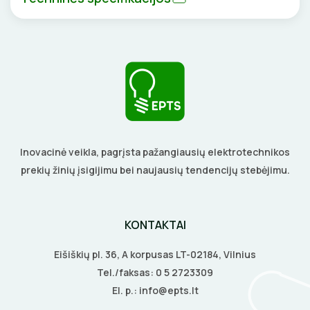
BŪGNAI KABELIŲ VYNIOJIMUI
VENTILIATORIAI
GRĘŽIMO KARŪNOS, GRĄŽTAI
BATERIJOS
GULSČIUKAI
EL. SKAMBUČIAI
ETIKEČIŲ SPAUSDINTUVAI
ŽAIBOSAUGA IR ĮŽEMINIMAS
Inovacinė veikla, pagrįsta pažangiausių elektrotechnikos
PJOVIMO ĮRANKIAI
GELINĖS JUNGTYS
prekių žinių įsigijimu bei naujausių tendencijų stebėjimu.
KALIMO ĮRANKIAI
LITAVIMO, KLIJAVIMO ĮRANKIAI
KONTAKTAI
Eišiškių pl. 36, A korpusas LT-02184, Vilnius
ELEKTRINIAI ĮRANKIAI
Tel./faksas:
0 5 2723309
El. p.:
info@epts.lt
ŽYMEKLIAI