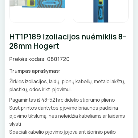
Priedai
KIRPIMO ĮRANKIAI
SKAITIKLIAI
GNYBTAI
Valdikliai, pulteliai
Pirties apšvietimas
Judesio davikliai
Augalų apšvietimas
IZOLIACIJOS NUĖMIMO ĮRANKIAI
APSAUGA NUO VIRŠĮTAMPIŲ
ANTGALIAI
Šviestuvų priedai
HT1P189 Izoliacijos nuėmiklis 8-
MATAVIMO ĮRANKIAI
VARIKLIO JUNGIKLIAI
KABELIAI, LAIDAI
28mm Hogert
ĮRANKIŲ RINKINIAI
MYGTUKAI
ILGIKLIAI/ KIŠTUKAI
Prekės kodas: 0801720
PIRŠTINĖS
IŠMANŪS NAMAI
IZOLIACINĖS JUOSTOS
Trumpas aprašymas:
Žirklės izoliacijos, laidų, plonų kabelių, metalo lakštų,
CHEMIJA
DŪMŲ DETEKTORIAI
SANDARIKLIAI
plastikų, odos ir kt. pjovimui.
DAIKTADĖŽĖS
SROVĖS TRANSFORMATORIAI
Pagamintas iš 48-52 hrc didelio stiprumo plieno
TERMO VAMZDELIAI, PIRŠTINĖS
Sustiprintos dantytos pjovimo briaunos padidina
ŽIBINTUVĖLIAI
TVIRTINIMO DETALĖS
pjovimo tikslumą, nes neleidžia kabeliams ar laidams
slysti
PRATRAUKIKLIAI
GRINDINĖS DĖŽUTĖS
Speciali kabelio pjovimo įpjova ant išorinio peilio