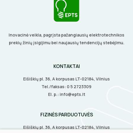
ELEKTRINIS ŠILDYMAS
Šildymo kilimėliai
Inovacinė veikla, pagrįsta pažangiausių elektrotechnikos
VANDENINIS ŠILDYMAS
prekių žinių įsigijimu bei naujausių tendencijų stebėjimu.
Šildymo kabeliai
Grindų šildymo vamzdžiai
VAMZDŽIŲ ŠILDYMAS
Termostatai
Grindų šildymo kolektoriai
Vamzdžių apsauga nuo užšalimo
KONTAKTAI
APSAUGA NUO APLEDĖJIMO
Veidrodžių apsauga nuo rasojimo
Terminės pavaro kolektoriams
Vamzdžių temperatūros palaikymas
Eišiškių pl. 36, A korpusas LT-02184, Vilnius
Latakų, lietvamzdžių ir stogų apsauga nuo
Instaliaciniai priedai
ŠILDYMO VALDYMAS
Termostatai
apledėjimo
Tel./faksas:
0 5 2723309
Izoliacinės plokštės
El. p.:
info@epts.lt
Radiatorių termostatai
Laiptų ir įvažiavimų apsauga nuo apledėjimo
Šildytuvai
Kolektorinės spintelės
FIZINĖS PARDUOTUVĖS
Izoliacinės plokštės
Eišiškių pl. 36, A korpusas LT-02184, Vilnius