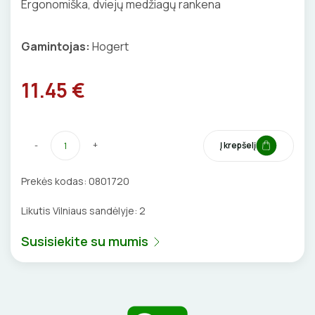
Ergonomiška, dviejų medžiagų rankena
BŪGNAI KABELIŲ VYNIOJIMUI
VENTILIATORIAI
Gamintojas:
Hogert
GRĘŽIMO KARŪNOS, GRĄŽTAI
BATERIJOS
11.45 €
GULSČIUKAI
EL. SKAMBUČIAI
ETIKEČIŲ SPAUSDINTUVAI
ŽAIBOSAUGA IR ĮŽEMINIMAS
-
+
Į krepšelį
PJOVIMO ĮRANKIAI
GELINĖS JUNGTYS
Prekės kodas:
0801720
KALIMO ĮRANKIAI
Likutis Vilniaus sandėlyje:
2
LITAVIMO, KLIJAVIMO ĮRANKIAI
Susisiekite su mumis
ELEKTRINIAI ĮRANKIAI
ŽYMEKLIAI