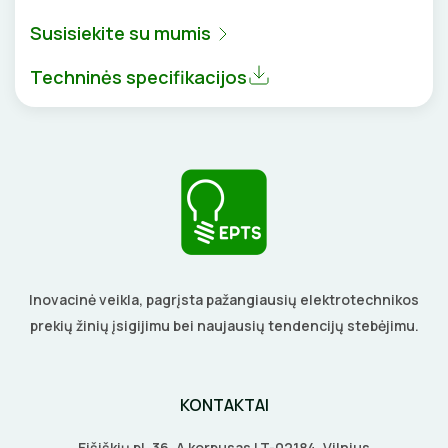
BŪGNAI KABELIŲ VYNIOJIMUI
VENTILIATORIAI
Susisiekite su mumis
GRĘŽIMO KARŪNOS, GRĄŽTAI
Techninės specifikacijos
BATERIJOS
GULSČIUKAI
EL. SKAMBUČIAI
ETIKEČIŲ SPAUSDINTUVAI
ŽAIBOSAUGA IR ĮŽEMINIMAS
PJOVIMO ĮRANKIAI
GELINĖS JUNGTYS
KALIMO ĮRANKIAI
Inovacinė veikla, pagrįsta pažangiausių elektrotechnikos
LITAVIMO, KLIJAVIMO ĮRANKIAI
prekių žinių įsigijimu bei naujausių tendencijų stebėjimu.
ELEKTRINIAI ĮRANKIAI
KONTAKTAI
ŽYMEKLIAI
Eišiškių pl. 36, A korpusas LT-02184, Vilnius