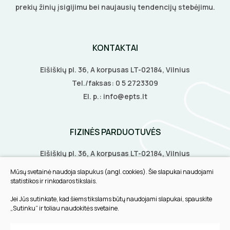
prekių žinių įsigijimu bei naujausių tendencijų stebėjimu.
ELEKTRINIS ŠILDYMAS
KONTAKTAI
Šildymo kilimėliai
VANDENINIS ŠILDYMAS
Eišiškių pl. 36, A korpusas LT-02184, Vilnius
Šildymo kabeliai
Tel./faksas:
0 5 2723309
Grindų šildymo vamzdžiai
VAMZDŽIŲ ŠILDYMAS
El. p.:
info@epts.lt
Termostatai
Grindų šildymo kolektoriai
Vamzdžių apsauga nuo užšalimo
APSAUGA NUO APLEDĖJIMO
Veidrodžių apsauga nuo rasojimo
Terminės pavaro kolektoriams
FIZINĖS PARDUOTUVĖS
Vamzdžių temperatūros palaikymas
Latakų, lietvamzdžių ir stogų apsauga nuo
Instaliaciniai priedai
ŠILDYMO VALDYMAS
Termostatai
apledėjimo
Eišiškių pl. 36, A korpusas LT-02184, Vilnius
Izoliacinės plokštės
Radiatorių termostatai
Laiptų ir įvažiavimų apsauga nuo apledėjimo
Biruliškių g. 8, LT-52168, Kaunas
Mūsų svetainė naudoja slapukus (angl. cookies). Šie slapukai naudojami
Šildytuvai
Tilžės g. 60, LT-91108, Klaipėda
statistikos ir rinkodaros tikslais.
Kolektorinės spintelės
Jei Jūs sutinkate, kad šiems tikslams būtų naudojami slapukai, spauskite
Izoliacinės plokštės
INFORMACIJA
„Sutinku“ ir toliau naudokitės svetaine.
Pirkimo taisyklės