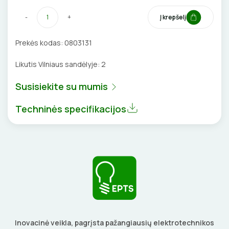
BŪGNAI KABELIŲ VYNIOJIMUI
VENTILIATORIAI
-
+
Į krepšelį
GRĘŽIMO KARŪNOS, GRĄŽTAI
BATERIJOS
Prekės kodas:
0803131
GULSČIUKAI
EL. SKAMBUČIAI
Likutis Vilniaus sandėlyje:
2
Susisiekite su mumis
ETIKEČIŲ SPAUSDINTUVAI
ŽAIBOSAUGA IR ĮŽEMINIMAS
Techninės specifikacijos
PJOVIMO ĮRANKIAI
GELINĖS JUNGTYS
KALIMO ĮRANKIAI
LITAVIMO, KLIJAVIMO ĮRANKIAI
ELEKTRINIAI ĮRANKIAI
ŽYMEKLIAI
Inovacinė veikla, pagrįsta pažangiausių elektrotechnikos