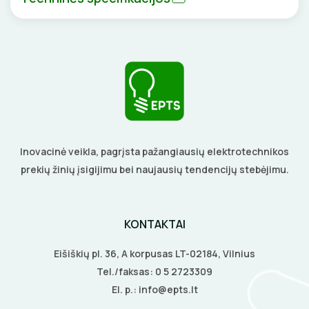
BŪGNAI KABELIŲ VYNIOJIMUI
VENTILIATORIAI
GRĘŽIMO KARŪNOS, GRĄŽTAI
BATERIJOS
GULSČIUKAI
EL. SKAMBUČIAI
ETIKEČIŲ SPAUSDINTUVAI
ŽAIBOSAUGA IR ĮŽEMINIMAS
Inovacinė veikla, pagrįsta pažangiausių elektrotechnikos
PJOVIMO ĮRANKIAI
GELINĖS JUNGTYS
prekių žinių įsigijimu bei naujausių tendencijų stebėjimu.
KALIMO ĮRANKIAI
LITAVIMO, KLIJAVIMO ĮRANKIAI
KONTAKTAI
Eišiškių pl. 36, A korpusas LT-02184, Vilnius
ELEKTRINIAI ĮRANKIAI
Tel./faksas:
0 5 2723309
El. p.:
info@epts.lt
ŽYMEKLIAI