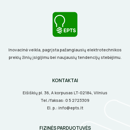
BŪGNAI KABELIŲ VYNIOJIMUI
VENTILIATORIAI
GRĘŽIMO KARŪNOS, GRĄŽTAI
BATERIJOS
GULSČIUKAI
EL. SKAMBUČIAI
ETIKEČIŲ SPAUSDINTUVAI
Inovacinė veikla, pagrįsta pažangiausių elektrotechnikos
ŽAIBOSAUGA IR ĮŽEMINIMAS
prekių žinių įsigijimu bei naujausių tendencijų stebėjimu.
PJOVIMO ĮRANKIAI
GELINĖS JUNGTYS
KALIMO ĮRANKIAI
KONTAKTAI
Eišiškių pl. 36, A korpusas LT-02184, Vilnius
LITAVIMO, KLIJAVIMO ĮRANKIAI
Tel./faksas:
0 5 2723309
ELEKTRINIAI ĮRANKIAI
El. p.:
info@epts.lt
ŽYMEKLIAI
FIZINĖS PARDUOTUVĖS