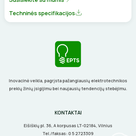
BŪGNAI KABELIŲ VYNIOJIMUI
VENTILIATORIAI
Techninės specifikacijos
GRĘŽIMO KARŪNOS, GRĄŽTAI
BATERIJOS
GULSČIUKAI
EL. SKAMBUČIAI
ETIKEČIŲ SPAUSDINTUVAI
ŽAIBOSAUGA IR ĮŽEMINIMAS
PJOVIMO ĮRANKIAI
GELINĖS JUNGTYS
Inovacinė veikla, pagrįsta pažangiausių elektrotechnikos
KALIMO ĮRANKIAI
prekių žinių įsigijimu bei naujausių tendencijų stebėjimu.
LITAVIMO, KLIJAVIMO ĮRANKIAI
KONTAKTAI
ELEKTRINIAI ĮRANKIAI
Eišiškių pl. 36, A korpusas LT-02184, Vilnius
ŽYMEKLIAI
Tel./faksas:
0 5 2723309