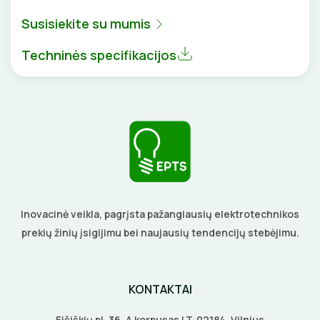
BŪGNAI KABELIŲ VYNIOJIMUI
VENTILIATORIAI
Susisiekite su mumis
GRĘŽIMO KARŪNOS, GRĄŽTAI
Techninės specifikacijos
BATERIJOS
GULSČIUKAI
EL. SKAMBUČIAI
ETIKEČIŲ SPAUSDINTUVAI
ŽAIBOSAUGA IR ĮŽEMINIMAS
PJOVIMO ĮRANKIAI
GELINĖS JUNGTYS
KALIMO ĮRANKIAI
Inovacinė veikla, pagrįsta pažangiausių elektrotechnikos
LITAVIMO, KLIJAVIMO ĮRANKIAI
prekių žinių įsigijimu bei naujausių tendencijų stebėjimu.
ELEKTRINIAI ĮRANKIAI
KONTAKTAI
ŽYMEKLIAI
Eišiškių pl. 36, A korpusas LT-02184, Vilnius