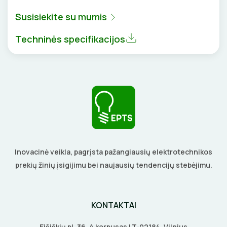
BŪGNAI KABELIŲ VYNIOJIMUI
VENTILIATORIAI
Susisiekite su mumis
GRĘŽIMO KARŪNOS, GRĄŽTAI
Techninės specifikacijos
BATERIJOS
GULSČIUKAI
EL. SKAMBUČIAI
ETIKEČIŲ SPAUSDINTUVAI
ŽAIBOSAUGA IR ĮŽEMINIMAS
PJOVIMO ĮRANKIAI
GELINĖS JUNGTYS
KALIMO ĮRANKIAI
Inovacinė veikla, pagrįsta pažangiausių elektrotechnikos
LITAVIMO, KLIJAVIMO ĮRANKIAI
prekių žinių įsigijimu bei naujausių tendencijų stebėjimu.
ELEKTRINIAI ĮRANKIAI
KONTAKTAI
ŽYMEKLIAI
Eišiškių pl. 36, A korpusas LT-02184, Vilnius