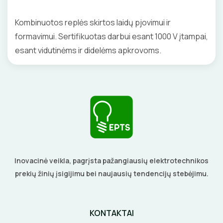
Kombinuotos replės skirtos laidų pjovimui ir
formavimui. Sertifikuotas darbui esant 1000 V įtampai,
ELEKTRINIS ŠILDYMAS
esant vidutinėms ir didelėms apkrovoms.
Šildymo kilimėliai
VANDENINIS ŠILDYMAS
Šildymo kabeliai
Grindų šildymo vamzdžiai
VAMZDŽIŲ ŠILDYMAS
Termostatai
Grindų šildymo kolektoriai
Vamzdžių apsauga nuo užšalimo
APSAUGA NUO APLEDĖJIMO
Veidrodžių apsauga nuo rasojimo
Terminės pavaro kolektoriams
Vamzdžių temperatūros palaikymas
Latakų, lietvamzdžių ir stogų apsauga nuo
Instaliaciniai priedai
ŠILDYMO VALDYMAS
Termostatai
apledėjimo
Izoliacinės plokštės
Radiatorių termostatai
Inovacinė veikla, pagrįsta pažangiausių elektrotechnikos
Laiptų ir įvažiavimų apsauga nuo apledėjimo
Šildytuvai
prekių žinių įsigijimu bei naujausių tendencijų stebėjimu.
Kolektorinės spintelės
Izoliacinės plokštės
KONTAKTAI