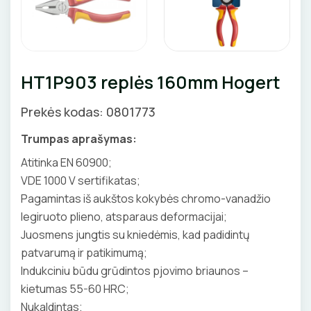
Priedai
KIRPIMO ĮRANKIAI
SKAITIKLIAI
GNYBTAI
Valdikliai, pulteliai
Pirties apšvietimas
Judesio davikliai
Augalų apšvietimas
IZOLIACIJOS NUĖMIMO ĮRANKIAI
APSAUGA NUO VIRŠĮTAMPIŲ
ANTGALIAI
Šviestuvų priedai
HT1P903 replės 160mm Hogert
MATAVIMO ĮRANKIAI
VARIKLIO JUNGIKLIAI
KABELIAI, LAIDAI
Prekės kodas: 0801773
ĮRANKIŲ RINKINIAI
MYGTUKAI
ILGIKLIAI/ KIŠTUKAI
Trumpas aprašymas:
PIRŠTINĖS
IŠMANŪS NAMAI
IZOLIACINĖS JUOSTOS
Atitinka EN 60900;
VDE 1000 V sertifikatas;
CHEMIJA
DŪMŲ DETEKTORIAI
SANDARIKLIAI
Pagamintas iš aukštos kokybės chromo-vanadžio
legiruoto plieno, atsparaus deformacijai;
DAIKTADĖŽĖS
SROVĖS TRANSFORMATORIAI
TERMO VAMZDELIAI, PIRŠTINĖS
Juosmens jungtis su kniedėmis, kad padidintų
patvarumą ir patikimumą;
ŽIBINTUVĖLIAI
TVIRTINIMO DETALĖS
Indukciniu būdu grūdintos pjovimo briaunos –
kietumas 55-60 HRC;
PRATRAUKIKLIAI
GRINDINĖS DĖŽUTĖS
Nukaldintas;