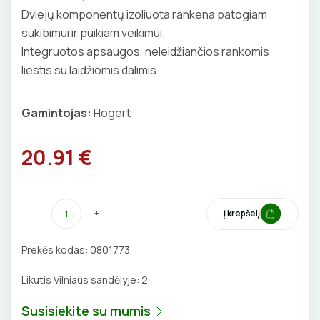
Dviejų komponentų izoliuota rankena patogiam
BŪGNAI KABELIŲ VYNIOJIMUI
VENTILIATORIAI
sukibimui ir puikiam veikimui;
Integruotos apsaugos, neleidžiančios rankomis
GRĘŽIMO KARŪNOS, GRĄŽTAI
BATERIJOS
liestis su laidžiomis dalimis.
GULSČIUKAI
EL. SKAMBUČIAI
Gamintojas:
Hogert
ETIKEČIŲ SPAUSDINTUVAI
ŽAIBOSAUGA IR ĮŽEMINIMAS
20.91 €
PJOVIMO ĮRANKIAI
GELINĖS JUNGTYS
KALIMO ĮRANKIAI
-
+
Į krepšelį
LITAVIMO, KLIJAVIMO ĮRANKIAI
Prekės kodas:
0801773
ELEKTRINIAI ĮRANKIAI
Likutis Vilniaus sandėlyje:
2
ŽYMEKLIAI
Susisiekite su mumis