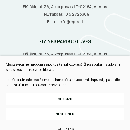
Eišiškių pl. 36, A korpusas LT-02184, Vilnius
Tel./faksas:
0 5 2723309
El. p.:
info@epts.lt
FIZINĖS PARDUOTUVĖS
Eišiškių pl. 36, A korpusas LT-02184, Vilnius
Biruliškių g. 8, LT-52168, Kaunas
Mūsų svetainė naudoja slapukus (angl. cookies). Šie slapukai naudojami
Tilžės g. 60, LT-91108, Klaipėda
statistikos ir rinkodaros tikslais.
Jei Jūs sutinkate, kad šiems tikslams būtų naudojami slapukai, spauskite
INFORMACIJA
„Sutinku“ ir toliau naudokitės svetaine.
Pirkimo taisyklės
SUTINKU
Slapukų parinktys
Privatumo politika
NESUTINKU
Sukurta:
TEXUS
PARINKTYS