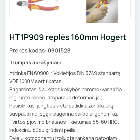
Priedai
KIRPIMO ĮRANKIAI
SKAITIKLIAI
GNYBTAI
Valdikliai, pulteliai
Pirties apšvietimas
Judesio davikliai
Augalų apšvietimas
IZOLIACIJOS NUĖMIMO ĮRANKIAI
APSAUGA NUO VIRŠĮTAMPIŲ
ANTGALIAI
Šviestuvų priedai
HT1P909 replės 160mm Hogert
MATAVIMO ĮRANKIAI
VARIKLIO JUNGIKLIAI
KABELIAI, LAIDAI
Prekės kodas: 0801528
ĮRANKIŲ RINKINIAI
MYGTUKAI
ILGIKLIAI/ KIŠTUKAI
Trumpas aprašymas:
PIRŠTINĖS
IŠMANŪS NAMAI
IZOLIACINĖS JUOSTOS
Atitinka EN 60900 ir Vokietijos DIN 5749 standartą
VDE 1000 V sertifikatas
CHEMIJA
DŪMŲ DETEKTORIAI
SANDARIKLIAI
Pagamintas iš aukštos kokybės chromo-vanadžio
legiruoto plieno, atsparaus deformacijai;
DAIKTADĖŽĖS
SROVĖS TRANSFORMATORIAI
TERMO VAMZDELIAI, PIRŠTINĖS
Pasislinkusi jungties vieta padidina žandikaulių
suspaudimo jėgą ir pagerina darbo ergonomiką;
ŽIBINTUVĖLIAI
TVIRTINIMO DETALĖS
Tvirtos pjovimo briaunos – kietumas 55-60 HRC;
Indukciniu būdu grūdinti peiliai;
PRATRAUKIKLIAI
GRINDINĖS DĖŽUTĖS
Dviejų komponentų izoliuota rankena patogiam