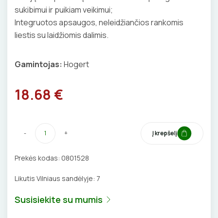
sukibimui ir puikiam veikimui;
BŪGNAI KABELIŲ VYNIOJIMUI
VENTILIATORIAI
Integruotos apsaugos, neleidžiančios rankomis
liestis su laidžiomis dalimis.
GRĘŽIMO KARŪNOS, GRĄŽTAI
BATERIJOS
GULSČIUKAI
EL. SKAMBUČIAI
Gamintojas:
Hogert
ETIKEČIŲ SPAUSDINTUVAI
ŽAIBOSAUGA IR ĮŽEMINIMAS
18.68 €
PJOVIMO ĮRANKIAI
GELINĖS JUNGTYS
KALIMO ĮRANKIAI
-
+
Į krepšelį
LITAVIMO, KLIJAVIMO ĮRANKIAI
Prekės kodas:
0801528
Likutis Vilniaus sandėlyje:
7
ELEKTRINIAI ĮRANKIAI
Susisiekite su mumis
ŽYMEKLIAI