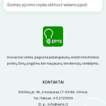
Šoninės pjovimo replės skirtos ir laidams pjauti.
ELEKTRINIS ŠILDYMAS
Šildymo kilimėliai
VANDENINIS ŠILDYMAS
Šildymo kabeliai
Grindų šildymo vamzdžiai
VAMZDŽIŲ ŠILDYMAS
Termostatai
Grindų šildymo kolektoriai
Vamzdžių apsauga nuo užšalimo
APSAUGA NUO APLEDĖJIMO
Veidrodžių apsauga nuo rasojimo
Inovacinė veikla, pagrįsta pažangiausių elektrotechnikos
Terminės pavaro kolektoriams
Vamzdžių temperatūros palaikymas
prekių žinių įsigijimu bei naujausių tendencijų stebėjimu.
Latakų, lietvamzdžių ir stogų apsauga nuo
Instaliaciniai priedai
ŠILDYMO VALDYMAS
Termostatai
apledėjimo
Izoliacinės plokštės
Radiatorių termostatai
Laiptų ir įvažiavimų apsauga nuo apledėjimo
KONTAKTAI
Šildytuvai
Kolektorinės spintelės
Eišiškių pl. 36, A korpusas LT-02184, Vilnius
Izoliacinės plokštės
Tel./faksas:
0 5 2723309
El. p.:
info@epts.lt