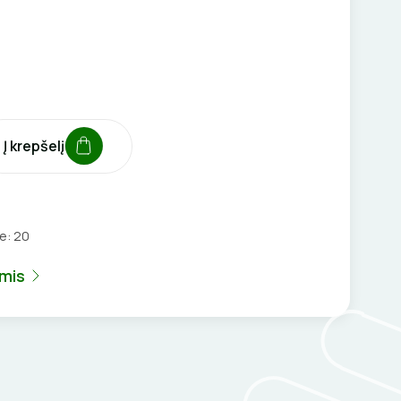
Į krepšelį
2
je:
20
umis