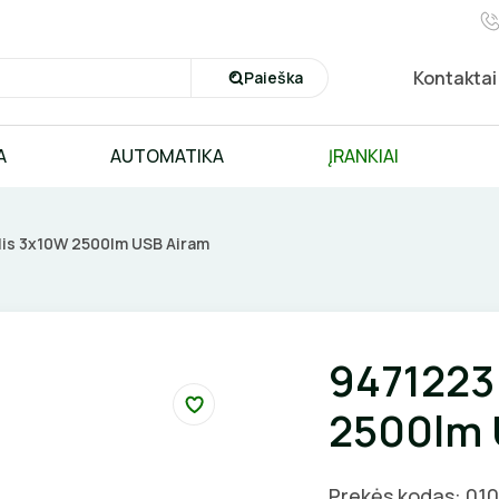
Kontaktai
Paieška
A
AUTOMATIKA
ĮRANKIAI
lis 3x10W 2500lm USB Airam
9471223
2500lm 
Prekės kodas: 01