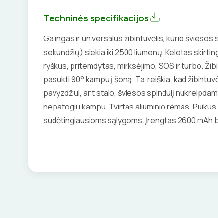
Techninės specifikacijos
Galingas ir universalus žibintuvėlis, kurio šviesos
sekundžių) siekia iki 2500 liumenų. Keletas skirti
ryškus, pritemdytas, mirksėjimo, SOS ir turbo. Žibi
pasukti 90° kampu į šoną. Tai reiškia, kad žibintuvėlį
pavyzdžiui, ant stalo, šviesos spindulį nukreipdami 
nepatogiu kampu. Tvirtas aliuminio rėmas. Puikus 
sudėtingiausioms sąlygoms. Įrengtas 2600 mAh ba