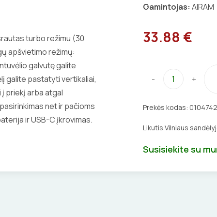
Gamintojas:
AIRAM
33.88 €
 srautas turbo režimu (30
ngų apšvietimo režimų:
ntuvėlio galvutę galite
 galite pastatyti vertikaliai,
-
+
į priekį arba atgal
pasirinkimas net ir pačioms
Prekės kodas:
010474
terija ir USB-C įkrovimas.
Likutis Vilniaus sandėly
Susisiekite su m