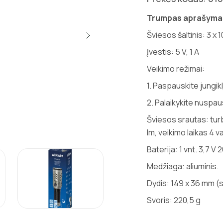
Trumpas aprašyma
Šviesos šaltinis: 3 x 
Įvestis: 5 V, 1 A
Veikimo režimai:
1. Paspauskite jungik
2. Palaikykite nuspa
Šviesos srautas: turb
lm, veikimo laikas 4 va
Baterija: 1 vnt. 3,7 
Medžiaga: aliuminis.
Dydis: 149 x 36 mm 
Svoris: 220,5 g