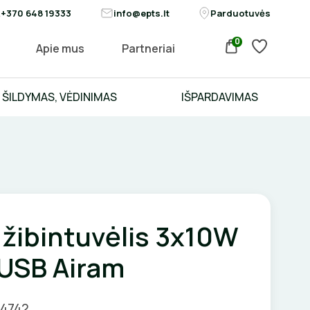
+370 648 19333
info@epts.lt
Parduotuvės
0
Apie mus
Partneriai
ŠILDYMAS, VĖDINIMAS
IŠPARDAVIMAS
 žibintuvėlis 3x10W
USB Airam
04742