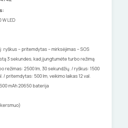
s:
10 W LED
lį: ryškus – pritemdytas – mirksėjimas – SOS
ustą 3 sekundes, kad įjungtumėte turbo režimą
o režimas: 2500 lm, 30 sekundžių. / ryškus: 1500
l. / pritemdytas: 500 lm, veikimo laikas 12 val.
V 2600 mAh 20650 baterija
(skersmuo)