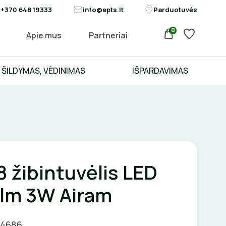
+370 648 19333
info@epts.lt
Parduotuvės
0
Apie mus
Partneriai
ŠILDYMAS, VĖDINIMAS
IŠPARDAVIMAS
 žibintuvėlis LED
lm 3W Airam
04686