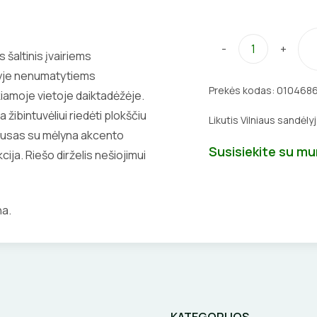
-
+
 šaltinis įvairiems
ilyje nenumatytiems
Prekės kodas:
010468
kiamoje vietoje daiktadėžėje.
 žibintuvėliui riedėti plokščiu
Likutis Vilniaus sandėly
rpusas su mėlyna akcento
Susisiekite su m
ija. Riešo dirželis nešiojimui
na.