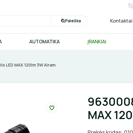
Kontaktai
Paieška
A
AUTOMATIKA
ĮRANKIAI
lis LED MAX 120lm 3W Airam
9630008
MAX 120
Prekės kodas: 01