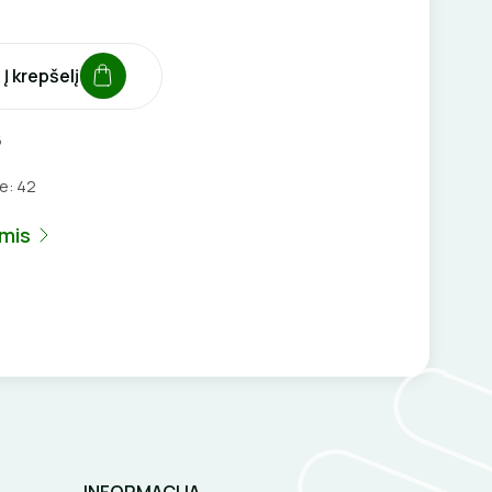
Į krepšelį
6
je:
42
umis