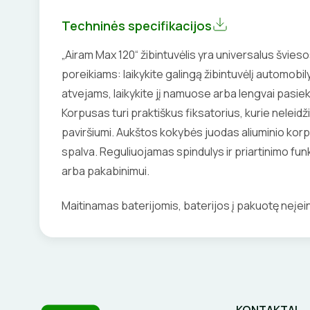
Techninės specifikacijos
„Airam Max 120“ žibintuvėlis yra universalus šviesos
poreikiams: laikykite galingą žibintuvėlį automob
atvejams, laikykite jį namuose arba lengvai pasie
Korpusas turi praktiškus fiksatorius, kurie neleidžia
paviršiumi. Aukštos kokybės juodas aliuminio ko
spalva. Reguliuojamas spindulys ir priartinimo funkc
arba pakabinimui.
Maitinamas baterijomis, baterijos į pakuotę neįei