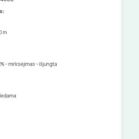
s:
0 m
 % - mirksėjimas - išjungta
dedama