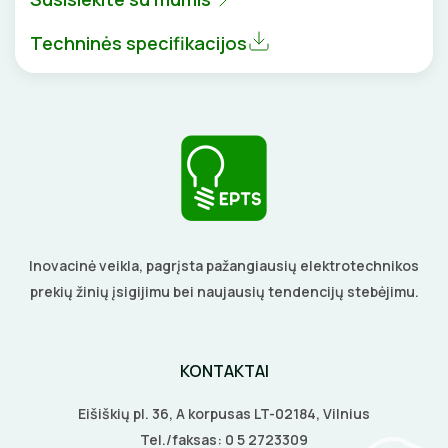
BŪGNAI KABELIŲ VYNIOJIMUI
VENTILIATORIAI
Techninės specifikacijos
GRĘŽIMO KARŪNOS, GRĄŽTAI
BATERIJOS
GULSČIUKAI
EL. SKAMBUČIAI
ETIKEČIŲ SPAUSDINTUVAI
ŽAIBOSAUGA IR ĮŽEMINIMAS
PJOVIMO ĮRANKIAI
GELINĖS JUNGTYS
Inovacinė veikla, pagrįsta pažangiausių elektrotechnikos
KALIMO ĮRANKIAI
prekių žinių įsigijimu bei naujausių tendencijų stebėjimu.
LITAVIMO, KLIJAVIMO ĮRANKIAI
KONTAKTAI
ELEKTRINIAI ĮRANKIAI
Eišiškių pl. 36, A korpusas LT-02184, Vilnius
ŽYMEKLIAI
Tel./faksas:
0 5 2723309