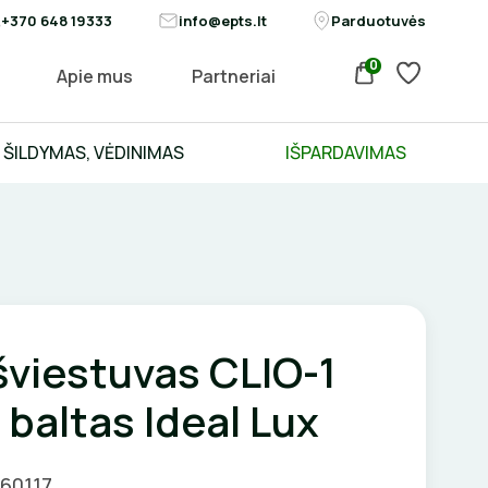
+370 648 19333
info@epts.lt
Parduotuvės
0
Apie mus
Partneriai
ŠILDYMAS, VĖDINIMAS
IŠPARDAVIMAS
šviestuvas CLIO-1
baltas Ideal Lux
060117