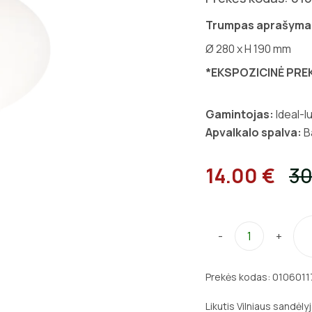
Trumpas aprašyma
Ø 280 x H 190 mm
*EKSPOZICINĖ PRE
Gamintojas:
Ideal-l
Apvalkalo spalva:
B
14.00 €
30
-
+
Prekės kodas:
0106011
Likutis Vilniaus sandėly