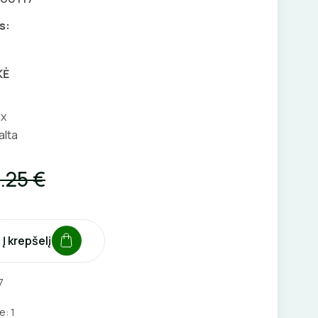
s:
KĖ
ux
alta
.25 €
Į krepšelį
7
je:
1