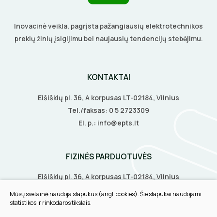
Inovacinė veikla, pagrįsta pažangiausių elektrotechnikos
prekių žinių įsigijimu bei naujausių tendencijų stebėjimu.
KONTAKTAI
Eišiškių pl. 36, A korpusas LT-02184, Vilnius
Tel./faksas:
0 5 2723309
El. p.:
info@epts.lt
FIZINĖS PARDUOTUVĖS
Eišiškių pl. 36, A korpusas LT-02184, Vilnius
Biruliškių g. 8, LT-52168, Kaunas
Mūsų svetainė naudoja slapukus (angl. cookies). Šie slapukai naudojami
Tilžės g. 60, LT-91108, Klaipėda
statistikos ir rinkodaros tikslais.