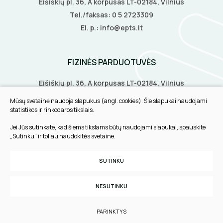
Eišiškių pl. 36, A korpusas LT-02184, Vilnius
Tel./faksas:
0 5 2723309
El. p.:
info@epts.lt
FIZINĖS PARDUOTUVĖS
Eišiškių pl. 36, A korpusas LT-02184, Vilnius
Biruliškių g. 8, LT-52168, Kaunas
Mūsų svetainė naudoja slapukus (angl. cookies). Šie slapukai naudojami
Tilžės g. 60, LT-91108, Klaipėda
statistikos ir rinkodaros tikslais.
Jei Jūs sutinkate, kad šiems tikslams būtų naudojami slapukai, spauskite
INFORMACIJA
„Sutinku“ ir toliau naudokitės svetaine.
Pirkimo taisyklės
SUTINKU
Slapukų parinktys
Privatumo politika
NESUTINKU
Sukurta:
TEXUS
PARINKTYS