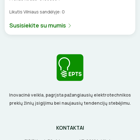
BŪGNAI KABELIŲ VYNIOJIMUI
VENTILIATORIAI
Likutis Vilniaus sandėlyje:
0
GRĘŽIMO KARŪNOS, GRĄŽTAI
BATERIJOS
Susisiekite su mumis
GULSČIUKAI
EL. SKAMBUČIAI
ETIKEČIŲ SPAUSDINTUVAI
ŽAIBOSAUGA IR ĮŽEMINIMAS
PJOVIMO ĮRANKIAI
GELINĖS JUNGTYS
KALIMO ĮRANKIAI
Inovacinė veikla, pagrįsta pažangiausių elektrotechnikos
LITAVIMO, KLIJAVIMO ĮRANKIAI
prekių žinių įsigijimu bei naujausių tendencijų stebėjimu.
ELEKTRINIAI ĮRANKIAI
KONTAKTAI
ŽYMEKLIAI