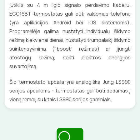
jutiklis su 4 m ilgio signalo perdavimo kabeliu.
ECO16BT termostatas gali būti valdomas telefonu
(yra aplikacijos Android bei iOS sistemoms).
Programėlėje galima nustatyti individualų šildymo
režimą kiekvienai dienai, nustatyti trumpalaikį šildymo
suintensyvinimą ("boost" režimas) ar įjungti
atostogų režimą, sekti elektros energijos
suvartojimą.
Šio termostato apdaila yra analogiška Jung LS990
serijos apdailoms - termostatas gali būti dedamas į
vieną rėmelį su kitais LS990 serijos gaminiais.