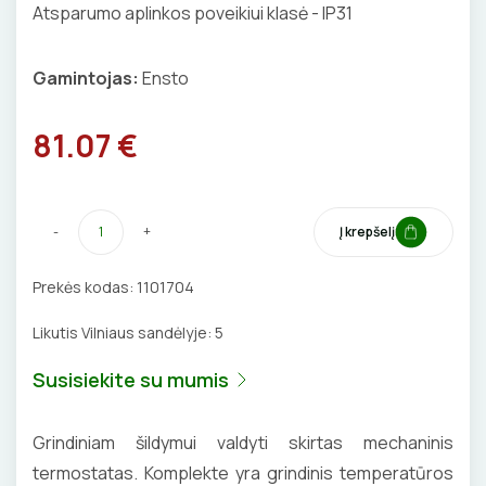
Izoliacinės plokštės
Atsparumo aplinkos poveikiui klasė - IP31
BŪGNAI KABELIŲ VYNIOJIMUI
VENTILIATORIAI
Gamintojas:
Ensto
GRĘŽIMO KARŪNOS, GRĄŽTAI
BATERIJOS
GULSČIUKAI
81.07 €
EL. SKAMBUČIAI
ETIKEČIŲ SPAUSDINTUVAI
ŽAIBOSAUGA IR ĮŽEMINIMAS
-
+
Į krepšelį
PJOVIMO ĮRANKIAI
GELINĖS JUNGTYS
Prekės kodas:
1101704
KALIMO ĮRANKIAI
Likutis Vilniaus sandėlyje:
5
LITAVIMO, KLIJAVIMO ĮRANKIAI
Susisiekite su mumis
ELEKTRINIAI ĮRANKIAI
Grindiniam šildymui valdyti skirtas mechaninis
ŽYMEKLIAI
termostatas. Komplekte yra grindinis temperatūros