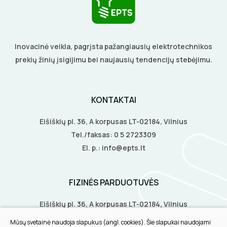
Inovacinė veikla, pagrįsta pažangiausių elektrotechnikos
prekių žinių įsigijimu bei naujausių tendencijų stebėjimu.
KONTAKTAI
Eišiškių pl. 36, A korpusas LT-02184, Vilnius
Tel./faksas:
0 5 2723309
El. p.:
info@epts.lt
FIZINĖS PARDUOTUVĖS
Eišiškių pl. 36, A korpusas LT-02184, Vilnius
Biruliškių g. 8, LT-52168, Kaunas
Mūsų svetainė naudoja slapukus (angl. cookies). Šie slapukai naudojami