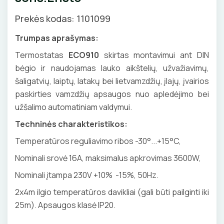
Priedai
KIRPIMO ĮRANKIAI
SKAITIKLIAI
GNYBTAI
Valdikliai, pulteliai
Pirties apšvietimas
Veidrodžių apsauga nuo rasojimo
Prekės kodas: 1101099
Judesio davikliai
Augalų apšvietimas
Instaliaciniai priedai
IZOLIACIJOS NUĖMIMO ĮRANKIAI
APSAUGA NUO VIRŠĮTAMPIŲ
ANTGALIAI
Trumpas aprašymas:
Šviestuvų priedai
Izoliacinės plokštės
Termostatas
ECO910
skirtas montavimui ant DIN
MATAVIMO ĮRANKIAI
VARIKLIO JUNGIKLIAI
KABELIAI, LAIDAI
bėgio ir naudojamas lauko aikštelių, užvažiavimų,
Šildytuvai
šaligatvių, laiptų, latakų bei lietvamzdžių, įlajų, įvairios
ĮRANKIŲ RINKINIAI
MYGTUKAI
ILGIKLIAI/ KIŠTUKAI
VANDENINIS ŠILDYMAS
paskirties vamzdžių apsaugos nuo apledėjimo bei
užšalimo automatiniam valdymui.
PIRŠTINĖS
IŠMANŪS NAMAI
IZOLIACINĖS JUOSTOS
Grindų šildymo vamzdžiai
VAMZDŽIŲ ŠILDYMAS
Techninės charakteristikos:
Grindų šildymo kolektoriai
CHEMIJA
DŪMŲ DETEKTORIAI
SANDARIKLIAI
Vamzdžių apsauga nuo užšalimo
Temperatūros reguliavimo ribos -30°...+15°C,
APSAUGA NUO APLEDĖJIMO
Terminės pavaro kolektoriams
Nominali srovė 16A, maksimalus apkrovimas 3600W,
Vamzdžių temperatūros palaikymas
DAIKTADĖŽĖS
SROVĖS TRANSFORMATORIAI
TERMO VAMZDELIAI, PIRŠTINĖS
Latakų, lietvamzdžių ir stogų apsauga nuo
ŠILDYMO VALDYMAS
Termostatai
apledėjimo
Nominali įtampa 230V +10% -15%, 50Hz.
ŽIBINTUVĖLIAI
TVIRTINIMO DETALĖS
Radiatorių termostatai
2x4m ilgio temperatūros davikliai (gali būti pailginti iki
Laiptų ir įvažiavimų apsauga nuo apledėjimo
25m). Apsaugos klasė IP20.
Kolektorinės spintelės
PRATRAUKIKLIAI
GRINDINĖS DĖŽUTĖS