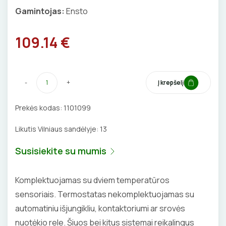
Izoliacinės plokštės
Gamintojas:
Ensto
BŪGNAI KABELIŲ VYNIOJIMUI
VENTILIATORIAI
GRĘŽIMO KARŪNOS, GRĄŽTAI
109.14 €
BATERIJOS
GULSČIUKAI
EL. SKAMBUČIAI
-
+
Į krepšelį
ETIKEČIŲ SPAUSDINTUVAI
ŽAIBOSAUGA IR ĮŽEMINIMAS
Prekės kodas:
1101099
PJOVIMO ĮRANKIAI
GELINĖS JUNGTYS
Likutis Vilniaus sandėlyje:
13
KALIMO ĮRANKIAI
Susisiekite su mumis
LITAVIMO, KLIJAVIMO ĮRANKIAI
Komplektuojamas su dviem temperatūros
ELEKTRINIAI ĮRANKIAI
sensoriais. Termostatas nekomplektuojamas su
automatiniu išjungikliu, kontaktoriumi ar srovės
ŽYMEKLIAI
nuotėkio rele. Šiuos bei kitus sistemai reikalingus