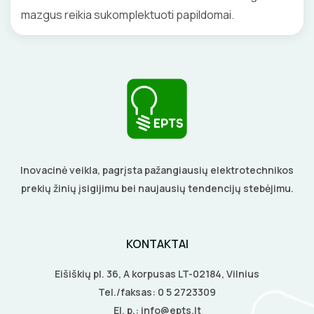
mazgus reikia sukomplektuoti papildomai.
Inovacinė veikla, pagrįsta pažangiausių elektrotechnikos
prekių žinių įsigijimu bei naujausių tendencijų stebėjimu.
KONTAKTAI
Eišiškių pl. 36, A korpusas LT-02184, Vilnius
Tel./faksas:
0 5 2723309
El. p.:
info@epts.lt