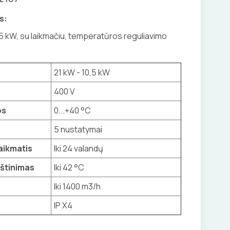
s:
0,5 kW, su laikmačiu, temperatūros reguliavimo
21 kW - 10,5 kW
400 V
os
0...+40 °C
5 nustatymai
laikmatis
Iki 24 valandų
štinimas
Iki 42 °C
Iki 1400 m3/h
IP X4