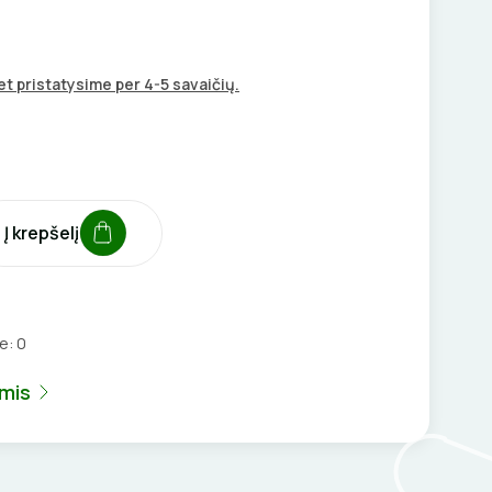
t pristatysime per 4-5 savaičių.
Į krepšelį
je:
0
umis