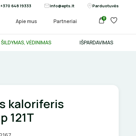
+370 648 19333
info@epts.lt
Parduotuvės
0
Apie mus
Partneriai
ŠILDYMAS, VĖDINIMAS
IŠPARDAVIMAS
s kaloriferis
p 121T
02167