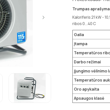
Trumpas aprašyma
Kaloriferis 21 kW - 1
ribos 0...40 C
Galia
Įtampa
Temperatūros rib
Darbo režimai
Įjungimo vėlinimo 
Temperatūros auk
Oro apykaita
Apsaugos klasė