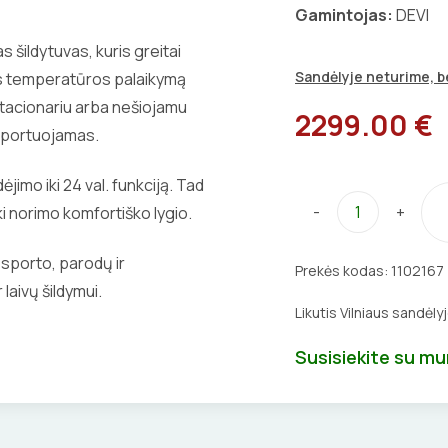
Gamintojas:
DEVI
s šildytuvas, kuris greitai
Sandėlyje neturime, be
mos temperatūros palaikymą
 stacionariu arba nešiojamu
2299.00 €
nsportuojamas.
ėjimo iki 24 val. funkciją. Tad
-
+
i norimo komfortiško lygio.
 sporto, parodų ir
Prekės kodas:
1102167
laivų šildymui.
Likutis Vilniaus sandėly
Susisiekite su m