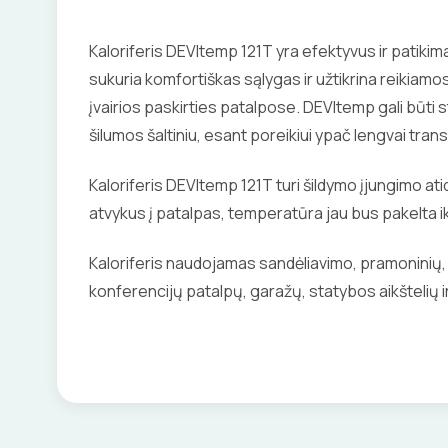
Kaloriferis DEVItemp 121T yra efektyvus ir patikima
sukuria komfortiškas sąlygas ir užtikrina reikia
įvairios paskirties patalpose. DEVItemp gali būti
šilumos šaltiniu, esant poreikiui ypač lengvai tra
Kaloriferis DEVItemp 121T turi šildymo įjungimo atid
atvykus į patalpas, temperatūra jau bus pakelta ik
Kaloriferis naudojamas sandėliavimo, pramoninių,
konferencijų patalpų, garažų, statybos aikštelių ir 