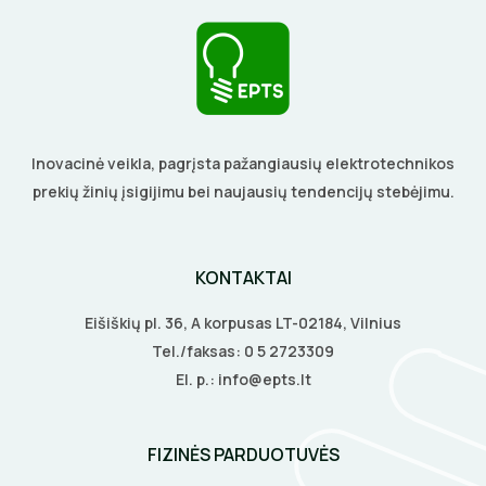
Inovacinė veikla, pagrįsta pažangiausių elektrotechnikos
prekių žinių įsigijimu bei naujausių tendencijų stebėjimu.
KONTAKTAI
Eišiškių pl. 36, A korpusas LT-02184, Vilnius
Tel./faksas:
0 5 2723309
El. p.:
info@epts.lt
FIZINĖS PARDUOTUVĖS