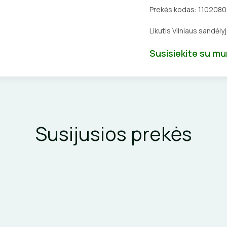
Prekės kodas:
1102080
Likutis Vilniaus sandėly
Susisiekite su m
Susijusios prekės