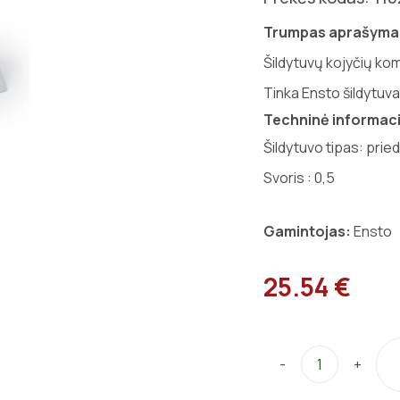
Trumpas aprašyma
Šildytuvų kojyčių ko
Tinka Ensto šildytu
Techninė informaci
Šildytuvo tipas: pried
Svoris :
0,5
Gamintojas:
Ensto
25.54 €
-
+