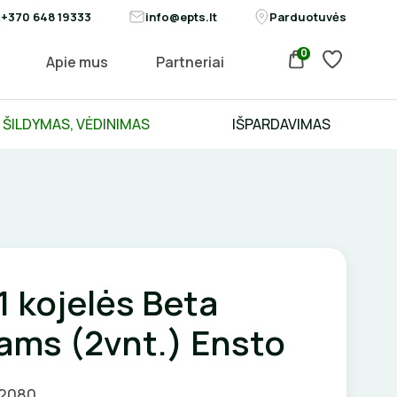
+370 648 19333
info@epts.lt
Parduotuvės
0
Apie mus
Partneriai
ŠILDYMAS, VĖDINIMAS
IŠPARDAVIMAS
 kojelės Beta
ams (2vnt.) Ensto
02080