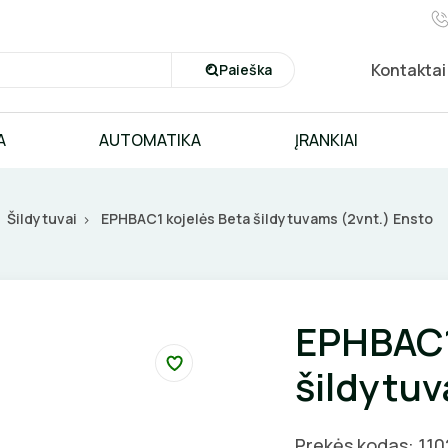
Kontaktai
Paieška
A
AUTOMATIKA
ĮRANKIAI
Šildytuvai
EPHBAC1 kojelės Beta šildytuvams (2vnt.) Ensto
EPHBAC1
šildytuv
Prekės kodas: 11