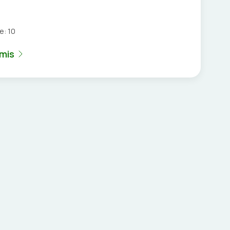
je:
10
umis