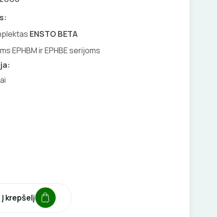
s:
mplektas
ENSTO BETA
vams EPHBM ir EPHBE serijoms
ja:
ai
Į krepšelį